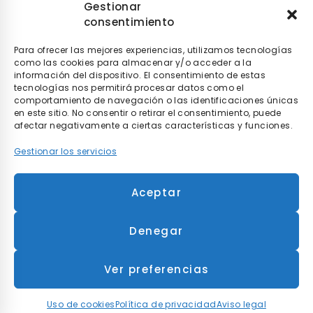
Gestionar
consentimiento
Paga a tu ritmo con
seQura
. Al comprar con nosotros
puedes pagar de la manera que tú elijas con
seQura
.
Tú
decides si pagarlo en el momento, después de recibir el
Para ofrecer las mejores experiencias, utilizamos tecnologías
pedido o poco a poco.
como las cookies para almacenar y/o acceder a la
información del dispositivo. El consentimiento de estas
tecnologías nos permitirá procesar datos como el
comportamiento de navegación o las identificaciones únicas
en este sitio. No consentir o retirar el consentimiento, puede
afectar negativamente a ciertas características y funciones.
Gestionar los servicios
* Envío gratis en compras superiores a 90€ y
Aceptar
entrega en 48h para envíos realizados dentro de
la península.
Denegar
©
2026 MOBILITY RENT S.L.
Todos los derechos reservados.
Ver preferencias
Aviso legal
Política de privacidad
Uso de cookies
Condiciones Generales de Contratación
Uso de cookies
Política de privacidad
Aviso legal