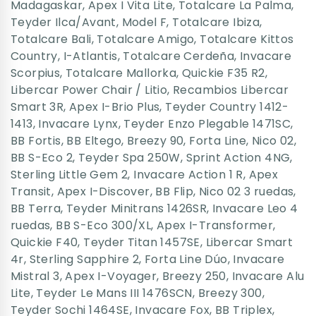
Madagaskar
,
Apex I Vita Lite
,
Totalcare La Palma
,
Teyder Ilca/Avant
,
Model F
,
Totalcare Ibiza
,
Totalcare Bali
,
Totalcare Amigo
,
Totalcare Kittos
Country
,
I-Atlantis
,
Totalcare Cerdeña
,
Invacare
Scorpius
,
Totalcare Mallorka
,
Quickie F35 R2
,
Libercar Power Chair / Litio
,
Recambios Libercar
Smart 3R
,
Apex I-Brio Plus
,
Teyder Country 1412-
1413
,
Invacare Lynx
,
Teyder Enzo Plegable 1471SC
,
BB Fortis
,
BB Eltego
,
Breezy 90
,
Forta Line
,
Nico 02
,
BB S-Eco 2
,
Teyder Spa 250W
,
Sprint Action 4NG
,
Sterling Little Gem 2
,
Invacare Action 1 R
,
Apex
Transit
,
Apex I-Discover
,
BB Flip
,
Nico 02 3 ruedas
,
BB Terra
,
Teyder Minitrans 1426SR
,
Invacare Leo 4
ruedas
,
BB S-Eco 300/XL
,
Apex I-Transformer
,
Quickie F40
,
Teyder Titan 1457SE
,
Libercar Smart
4r
,
Sterling Sapphire 2
,
Forta Line Dúo
,
Invacare
Mistral 3
,
Apex I-Voyager
,
Breezy 250
,
Invacare Alu
Lite
,
Teyder Le Mans III 1476SCN
,
Breezy 300
,
Teyder Sochi 1464SE
,
Invacare Fox
,
BB Triplex
,