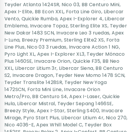
Teyder Atlanta 1424SR
,
Nico 03
,
BB Centuro Mini
,
Apex I-Elite
,
BB Econ XXL
,
Forta Line Giro
,
Libercar
Vento
,
Quickie Rumba
,
Apex I-Explorer 4
,
Libercar
Emblema
,
Invacare Topaz
,
Sterling Elite XS
,
Teyder
New Dakar 1483 SCN
,
Invacare Leo 3 ruedas
,
Apex
I-Luna
,
Breezy Premium
,
Sterling Elite2 XS
,
Forta
Line Plus
,
Nico 03 3 ruedas
,
Invacare Action 1 NG
,
Pyro Light XL
,
Apex I-Explorer XL3
,
Teyder Mónaco
Plus 1460SE
,
Invacare Orion
,
Quickie F35
,
BB Neo
XXL
,
Libercar Litium 3r
,
Libercar Siena
,
BB Centuro
S2
,
Invacare Dragon
,
Teyder New Momo 1478 SCN
,
Teyder Translite 1428SR
,
Teyder New Yoga
1472SCN
,
Forta Mini Line
,
Invacare Orion
Metro/Pro
,
BB Centuro S4
,
Apex I-Laser
,
Quickie
Hula
,
Libercar Mistral
,
Teyder Sepang 1466SE
,
Breezy Style
,
Apex I-Star
,
Sterling S400
,
Invacare
Mirage
,
Pyro Start Plus
,
Libercar Litium 4r
,
Nico 270
,
Nico 4036-E
,
Apex Whill Model C
,
Teyder Box
1452SE
,
Breezy Relax 2
,
Apex I-Confort
,
BB Centuro