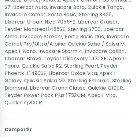
S7
,
Libercar Aura
,
Invacare Bora
,
Quickie Tango
,
Invacare Comet
,
Forta Basic
,
Sterling S425
,
Libercar Urban
,
Nico 7055-E
,
Libercar Cruiser
,
Teyder Montreal 1455SE
,
Sterling S700
,
Libercar
Alma
,
Invacare Stream
,
Forta Basic Dúo
,
Invacare
Comet Pro/Ultra/Alpine
,
Quickie Salsa / Salsa M
,
Apex I-Nano
,
Invacare Storm 4
,
Invacare Colibri
,
Libercar Bravo
,
Teyder Discovery 1470SE
,
Apex I-
Tauro
,
Quickie Salsa R2
,
Sterling Pearl
,
Teyder
Phoenix II 1490SE
,
Libercar Dolce Vita
,
Apex I-
Galaxy
,
Quickie Salsa M2
,
Sterling Emerald
,
Sterling
Diamond
,
Libercar Grand Classe
,
Quickie Q100R
,
Teyder Power Pack Plus 1752CM
,
Apex I-Vita
,
Quickie Q200 R
Compartir