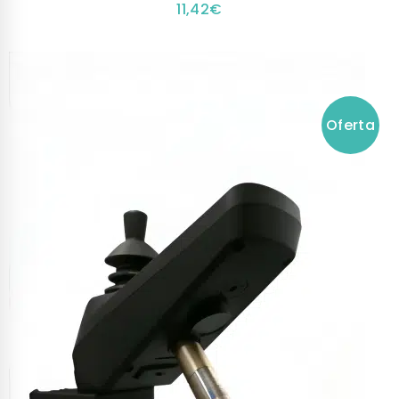
11,42
€
Oferta