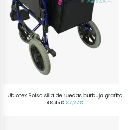
VER PRODUCTO
Ubiotex Bolso silla de ruedas burbuja grafito
48,45
€
37,27
€