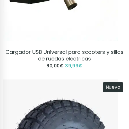
VER PRODUCTO
Cargador USB Universal para scooters y sillas
de ruedas eléctricas
60,00
€
39,99
€
Nuevo