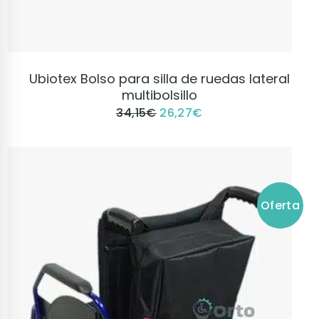
VER PRODUCTO
Ubiotex Bolso para silla de ruedas lateral
multibolsillo
34,15
€
26,27
€
Oferta