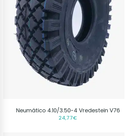
VER PRODUCTO
Neumático 4.10/3.50-4 Vredestein V76
24,77
€