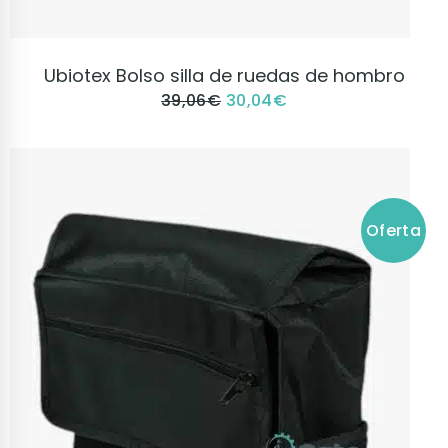
VER PRODUCTO
Ubiotex Bolso silla de ruedas de hombro
39,06
€
30,04
€
Oferta