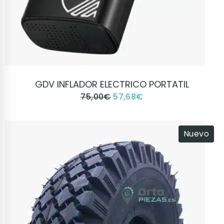
VER PRODUCTO
GDV INFLADOR ELECTRICO PORTATIL
75,00
€
57,68
€
Nuevo