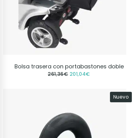
VER PRODUCTO
Bolsa trasera con portabastones doble
261,36
€
201,04
€
Nuevo