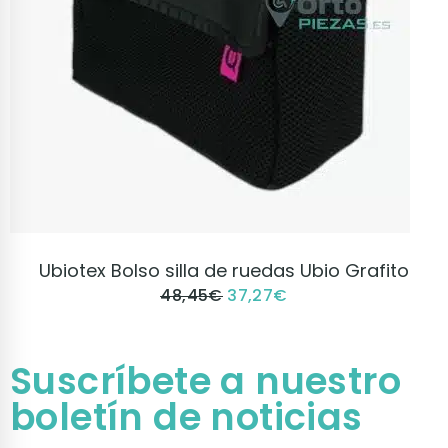
VER PRODUCTO
Ubiotex Bolso silla de ruedas Ubio Grafito
48,45
€
37,27
€
Suscríbete a nuestro
boletín de noticias