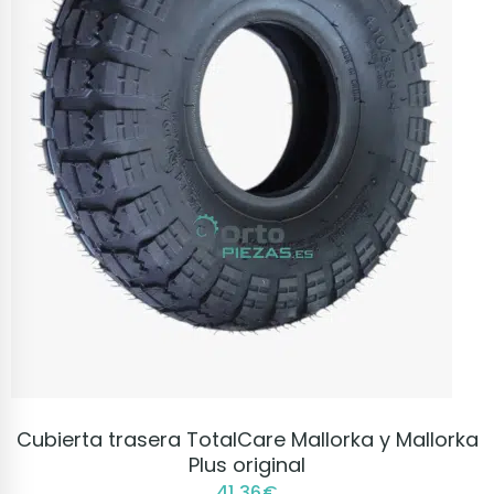
VER PRODUCTO
Cubierta trasera TotalCare Mallorka y Mallorka
Plus original
41,36
€