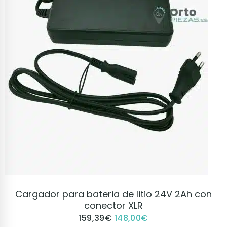
VER PRODUCTO
Cargador para bateria de litio 24V 2Ah con
conector XLR
159,39
€
148,00
€