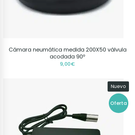
VER PRODUCTO
Cámara neumática medida 200X50 válvula
acodada 90º
9,00
€
Nuevo
Oferta