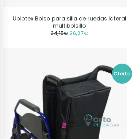
VER PRODUCTO
Ubiotex Bolso para silla de ruedas lateral
multibolsillo
34,15
€
26,27
€
Oferta