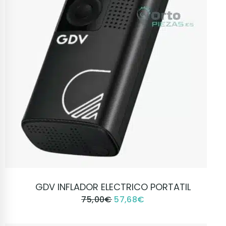
VER PRODUCTO
GDV INFLADOR ELECTRICO PORTATIL
75,00
€
57,68
€