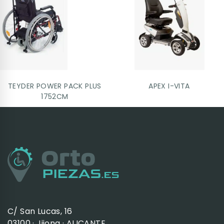
TEYDER POWER PACK PLUS
APEX I-VITA
1752CM
C/ San Lucas, 16
03100 · Jijona · ALICANTE