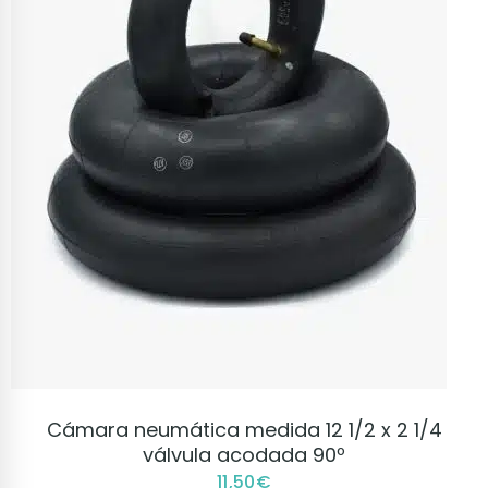
VER PRODUCTO
Cámara neumática medida 12 1/2 x 2 1/4
válvula acodada 90º
11,50
€