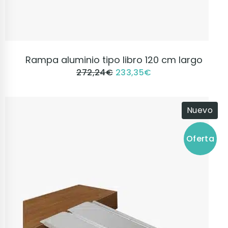
VER PRODUCTO
Rampa aluminio tipo libro 120 cm largo
272,24
€
233,35
€
Nuevo
Oferta