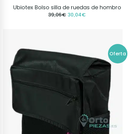
VER PRODUCTO
Ubiotex Bolso silla de ruedas de hombro
39,06
€
30,04
€
Oferta