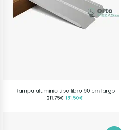
VER PRODUCTO
Rampa aluminio tipo libro 90 cm largo
211,75
€
181,50
€