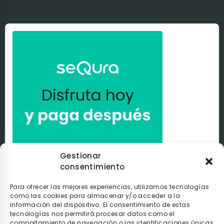
Gestionar
consentimiento
Paga a tu ritmo con
seQura
. Al comprar con nosotros
puedes pagar de la manera que tú elijas con
seQura
.
Tú
decides si pagarlo en el momento, después de recibir el
Para ofrecer las mejores experiencias, utilizamos tecnologías
pedido o poco a poco.
como las cookies para almacenar y/o acceder a la
información del dispositivo. El consentimiento de estas
tecnologías nos permitirá procesar datos como el
comportamiento de navegación o las identificaciones únicas