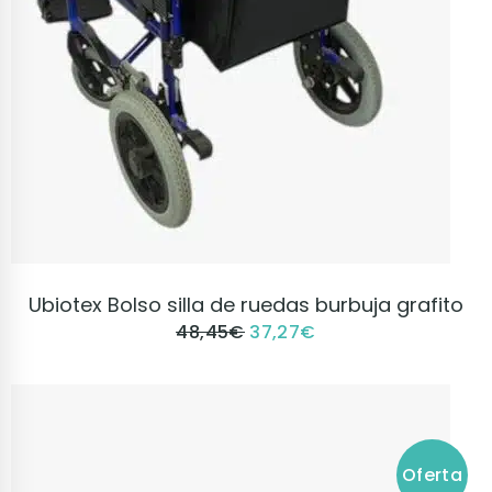
VER PRODUCTO
Ubiotex Bolso silla de ruedas burbuja grafito
48,45
€
37,27
€
Oferta