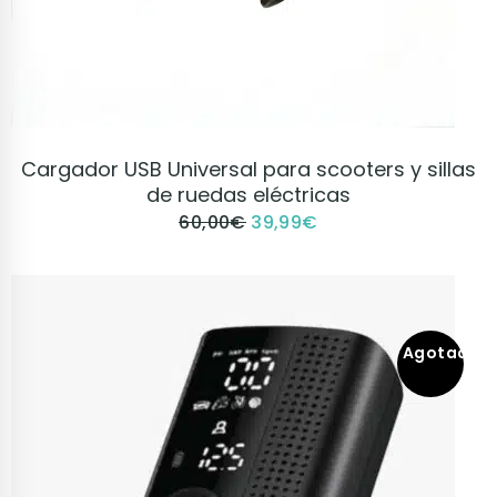
VER PRODUCTO
Cargador USB Universal para scooters y sillas
de ruedas eléctricas
60,00
€
39,99
€
Agotado