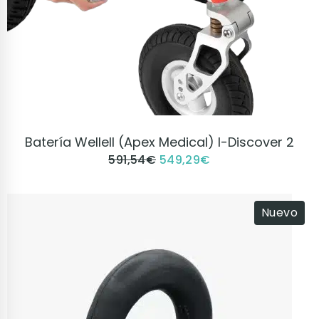
VER PRODUCTO
Batería Wellell (Apex Medical) I-Discover 2
591,54
€
549,29
€
Nuevo