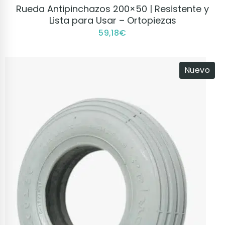
VER PRODUCTO
Rueda Antipinchazos 200×50 | Resistente y
Lista para Usar – Ortopiezas
59,18
€
Nuevo