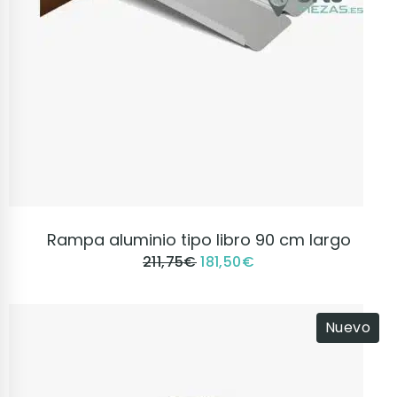
VER PRODUCTO
Rampa aluminio tipo libro 90 cm largo
211,75
€
181,50
€
Nuevo