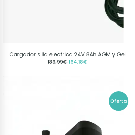
VER PRODUCTO
Cargador silla electrica 24V 8Ah AGM y Gel
189,99
€
164,18
€
Oferta