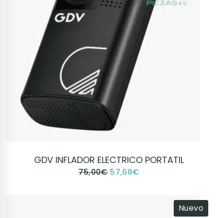
VER PRODUCTO
GDV INFLADOR ELECTRICO PORTATIL
75,00
€
57,68
€
Nuevo