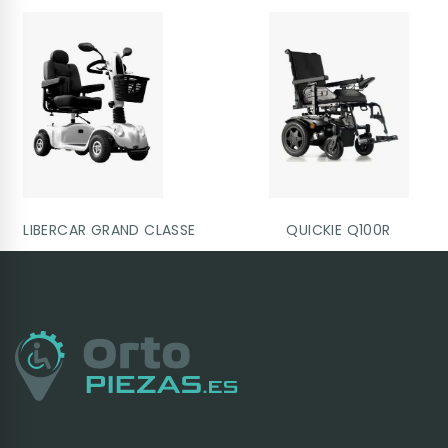
LIBERCAR GRAND CLASSE
QUICKIE Q100R