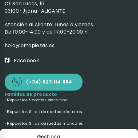
C/ San Lucas, 16
03100 · Jijona · ALICANTE
Atención al cliente: Lunes a viernes
De 10:00-14:00 y de 17:00-20:00 h.
hola@ortopiezas.es
Facebook
(+34) 623 114 664
Familias de producto
Repuestos Scooters eléctricos
Repuestos Sillas de ruedas eléctricas
Repuestos Sillas de ruedas manuales
Repuestos Grúas eléctricas
Gestionar