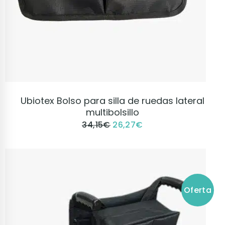
VER PRODUCTO
Ubiotex Bolso para silla de ruedas lateral
multibolsillo
34,15
€
26,27
€
Oferta