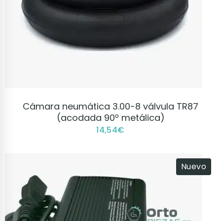
VER PRODUCTO
Cámara neumática 3.00-8 válvula TR87
(acodada 90º metálica)
14,54
€
Nuevo