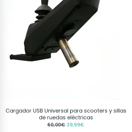
VER PRODUCTO
Cargador USB Universal para scooters y sillas
de ruedas eléctricas
60,00
€
39,99
€