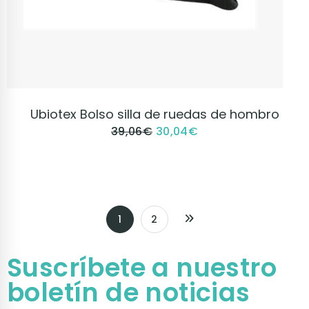
VER PRODUCTO
Ubiotex Bolso silla de ruedas de hombro
39,06
€
30,04
€
1
2
Suscríbete a nuestro
boletín de noticias