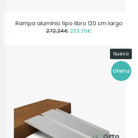
VER PRODUCTO
Rampa aluminio tipo libro 120 cm largo
272,24
€
233,35
€
Nuevo
Oferta