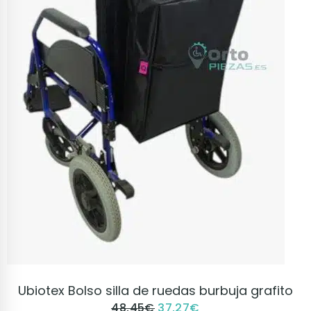
VER PRODUCTO
Ubiotex Bolso silla de ruedas burbuja grafito
48,45
€
37,27
€