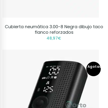
VER PRODUCTO
Cubierta neumática 3.00-8 Negra dibujo taco
flanco reforzados
48,97
€
Agotado