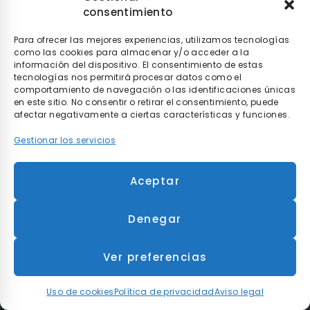
consentimiento
Repuestos Camas eléctricas
Para ofrecer las mejores experiencias, utilizamos tecnologías
Repuestos Andadores
como las cookies para almacenar y/o acceder a la
información del dispositivo. El consentimiento de estas
tecnologías nos permitirá procesar datos como el
comportamiento de navegación o las identificaciones únicas
Mi cuenta
en este sitio. No consentir o retirar el consentimiento, puede
Mi cuenta
afectar negativamente a ciertas características y funciones.
Mis compras
Gestionar los servicios
Mis datos personales
Aceptar
Mis direcciones
Denegar
Más información
Sobre nosotros
Ver preferencias
Preguntas frecuentes
Uso de cookies
Política de privacidad
Aviso legal
Blog