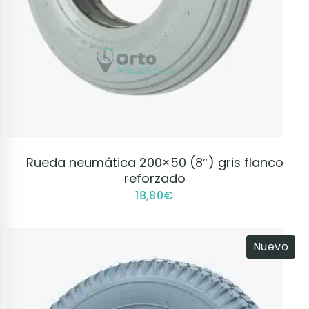
VER PRODUCTO
Rueda neumática 200×50 (8″) gris flanco
reforzado
18,80
€
Nuevo