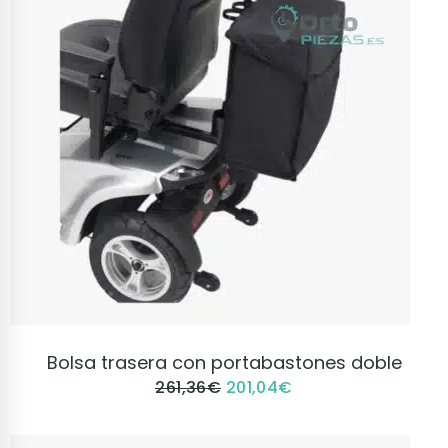
VER PRODUCTO
Bolsa trasera con portabastones doble
261,36
€
201,04
€