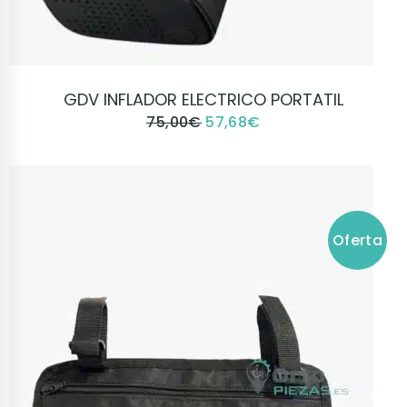
VER PRODUCTO
GDV INFLADOR ELECTRICO PORTATIL
75,00
€
57,68
€
Oferta