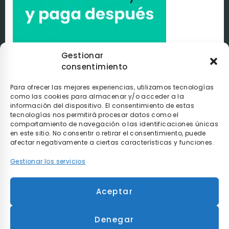
Gestionar
consentimiento
Paga a tu ritmo con
seQura
. Al comprar con nosotros
puedes pagar de la manera que tú elijas con
seQura
.
Tú
decides si pagarlo en el momento, después de recibir el
Para ofrecer las mejores experiencias, utilizamos tecnologías
pedido o poco a poco.
como las cookies para almacenar y/o acceder a la
información del dispositivo. El consentimiento de estas
tecnologías nos permitirá procesar datos como el
comportamiento de navegación o las identificaciones únicas
en este sitio. No consentir o retirar el consentimiento, puede
afectar negativamente a ciertas características y funciones.
Gestionar los servicios
* Envío gratis en compras superiores a 90€ y
Aceptar
entrega en 48h para envíos realizados dentro de
la península.
Denegar