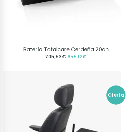
VER PRODUCTO
Batería Totalcare Cerdeña 20ah
705,53
€
655,12
€
Oferta