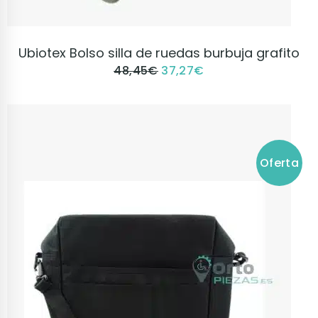
VER PRODUCTO
Ubiotex Bolso silla de ruedas burbuja grafito
48,45
€
37,27
€
Oferta