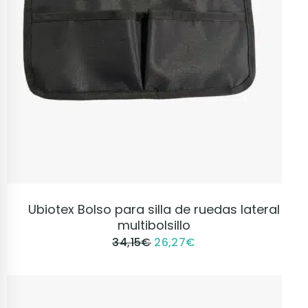
VER PRODUCTO
Ubiotex Bolso para silla de ruedas lateral
multibolsillo
34,15
€
26,27
€