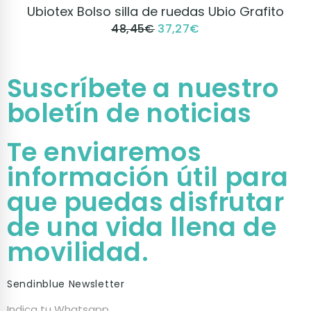
VER PRODUCTO
Ubiotex Bolso silla de ruedas Ubio Grafito
48,45
€
37,27
€
Suscríbete a nuestro
boletín de noticias
Te enviaremos
información útil para
que puedas disfrutar
de una vida llena de
movilidad.
Sendinblue Newsletter