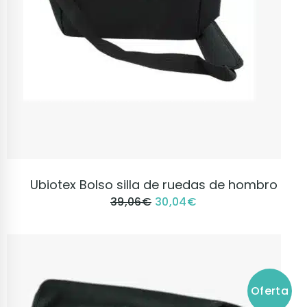
VER PRODUCTO
Ubiotex Bolso silla de ruedas de hombro
39,06
€
30,04
€
Oferta