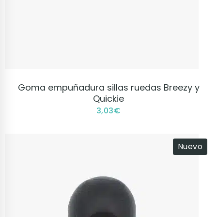
VER PRODUCTO
Goma empuñadura sillas ruedas Breezy y
Quickie
3,03
€
Nuevo