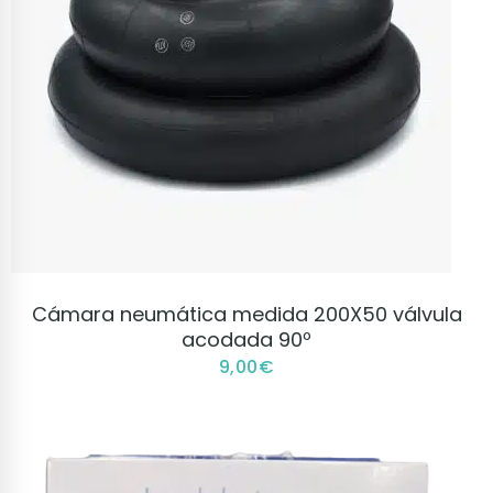
VER PRODUCTO
Cámara neumática medida 200X50 válvula
acodada 90º
9,00
€