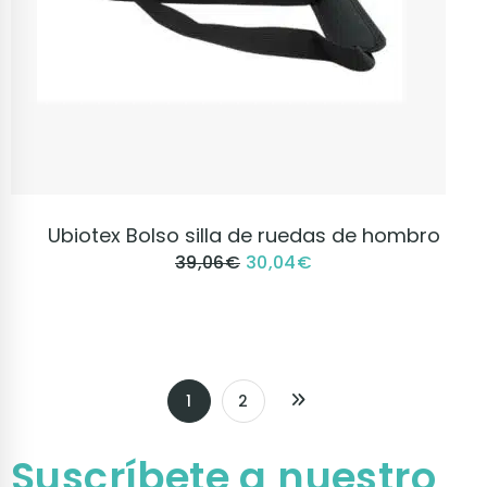
VER PRODUCTO
Ubiotex Bolso silla de ruedas de hombro
39,06
€
30,04
€
1
2
Suscríbete a nuestro