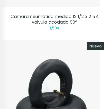
VER PRODUCTO
Cámara neumática medida 12 1/2 x 2 1/4
válvula acodada 90º
11,50
€
Nuevo