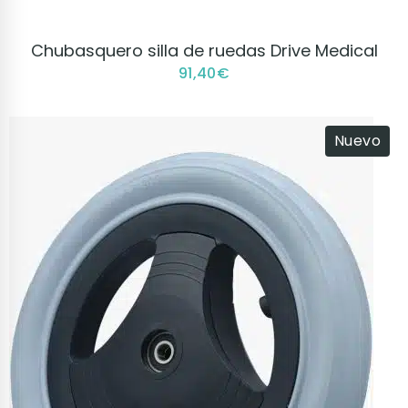
VER PRODUCTO
Chubasquero silla de ruedas Drive Medical
91,40
€
Nuevo