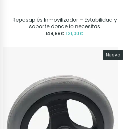
VER PRODUCTO
Reposapiés Inmovilizador – Estabilidad y
soporte donde lo necesitas
149,99
€
121,00
€
Nuevo