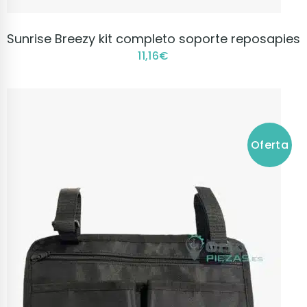
VER PRODUCTO
Sunrise Breezy kit completo soporte reposapies
11,16
€
Oferta