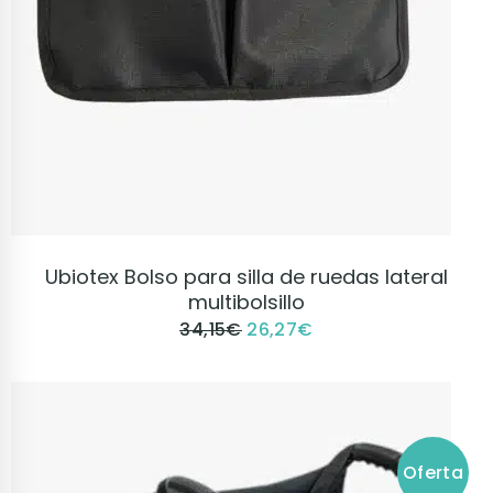
VER PRODUCTO
Ubiotex Bolso para silla de ruedas lateral
multibolsillo
34,15
€
26,27
€
Oferta