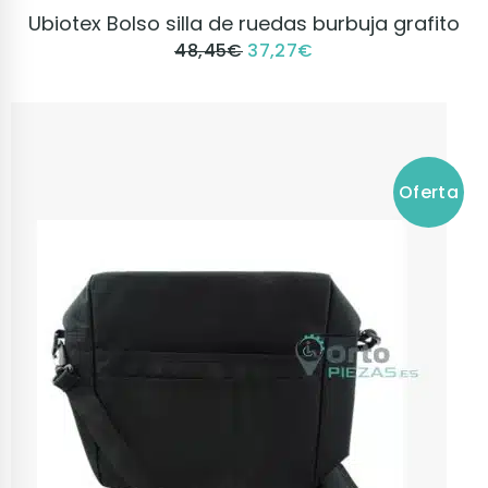
VER PRODUCTO
Ubiotex Bolso silla de ruedas burbuja grafito
48,45
€
37,27
€
Oferta