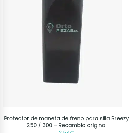
VER PRODUCTO
Protector de maneta de freno para silla Breezy
250 / 300 – Recambio original
2,54
€