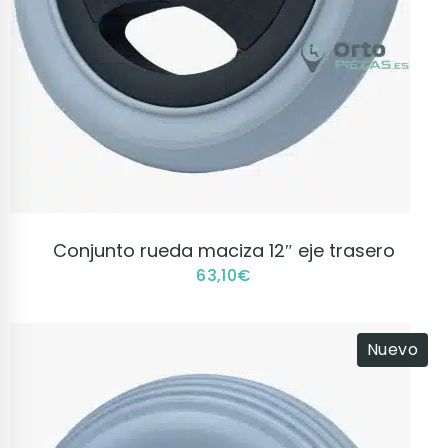
VER PRODUCTO
Conjunto rueda maciza 12″ eje trasero
63,10
€
Nuevo