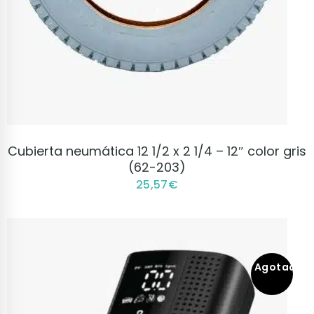
VER PRODUCTO
Cubierta neumática 12 1/2 x 2 1/4 – 12″ color gris
(62-203)
25,57
€
Agotado