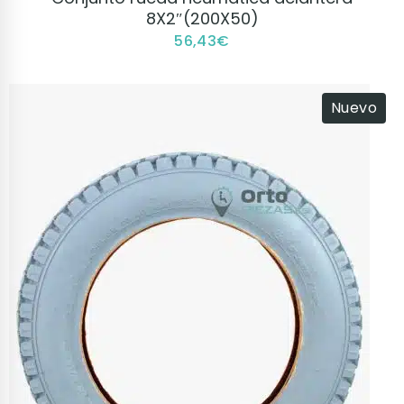
8X2″(200X50)
56,43
€
Nuevo