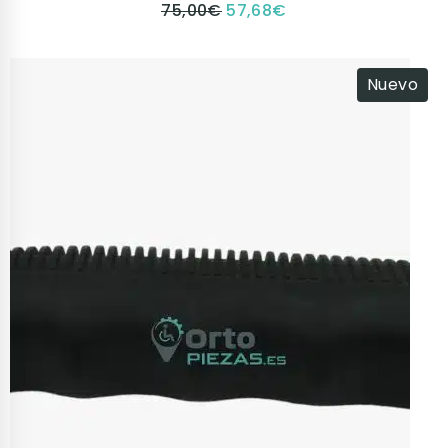
75,00
€
57,68
€
Nuevo