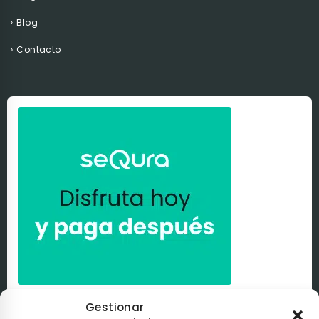
Blog
Contacto
Paga a tu ritmo con
seQura
. Al comprar con nosotros
Gestionar
puedes pagar de la manera que tú elijas con
seQura
.
Tú