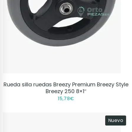
VER PRODUCTO
Rueda silla ruedas Breezy Premium Breezy Style
Breezy 250 8×1″
15,78
€
Nuevo