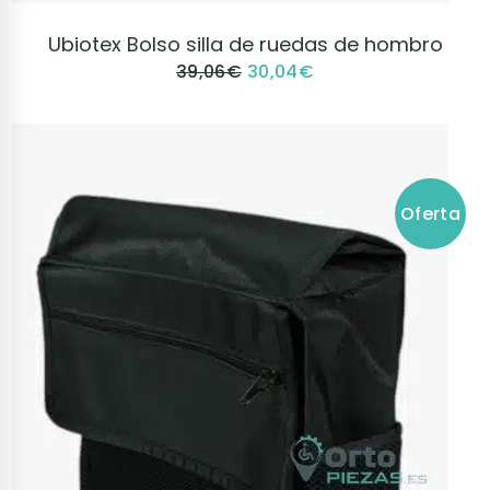
VER PRODUCTO
Ubiotex Bolso silla de ruedas de hombro
39,06
€
30,04
€
Oferta