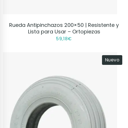
VER PRODUCTO
Rueda Antipinchazos 200×50 | Resistente y
Lista para Usar – Ortopiezas
59,18
€
Nuevo