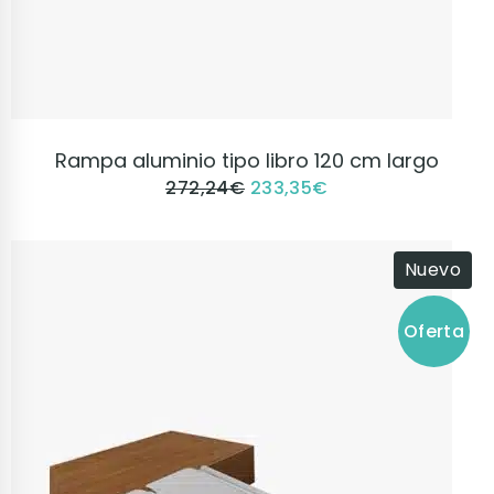
VER PRODUCTO
Rampa aluminio tipo libro 120 cm largo
272,24
€
233,35
€
Nuevo
Oferta