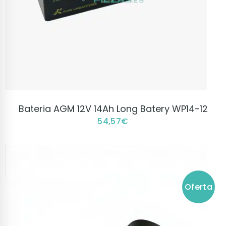
VER PRODUCTO
Bateria AGM 12V 14Ah Long Batery WP14-12
54,57
€
Oferta