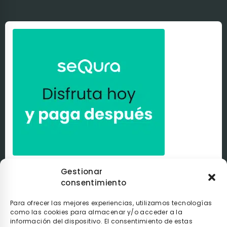
Paga a tu ritmo con
seQura
. Al comprar con nosotros
Gestionar
puedes pagar de la manera que tú elijas con
seQura
.
Tú
consentimiento
decides si pagarlo en el momento, después de recibir el
pedido o poco a poco.
Para ofrecer las mejores experiencias, utilizamos tecnologías
como las cookies para almacenar y/o acceder a la
información del dispositivo. El consentimiento de estas