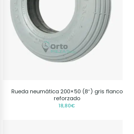
VER PRODUCTO
Rueda neumática 200×50 (8″) gris flanco
reforzado
18,80
€