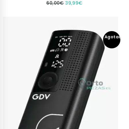
60,00
€
39,99
€
Agotado