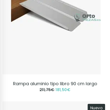
VER PRODUCTO
Rampa aluminio tipo libro 90 cm largo
211,75
€
181,50
€
Nuevo