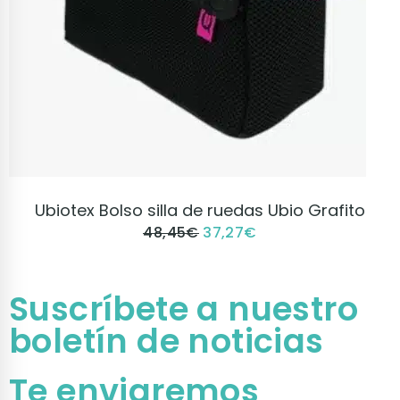
VER PRODUCTO
Ubiotex Bolso silla de ruedas Ubio Grafito
48,45
€
37,27
€
Suscríbete a nuestro
boletín de noticias
Te enviaremos