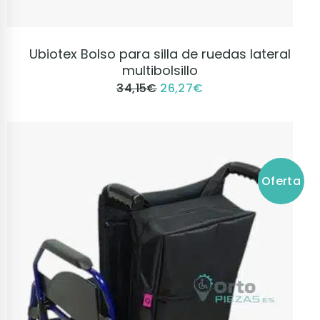
VER PRODUCTO
Ubiotex Bolso para silla de ruedas lateral
multibolsillo
34,15
€
26,27
€
Oferta