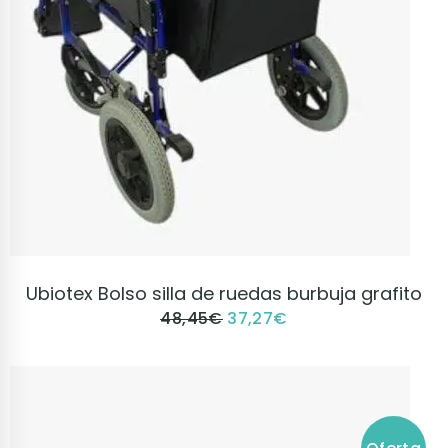
VER PRODUCTO
Ubiotex Bolso silla de ruedas burbuja grafito
48,45
€
37,27
€