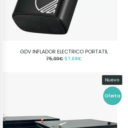
VER PRODUCTO
GDV INFLADOR ELECTRICO PORTATIL
75,00
€
57,68
€
Nuevo
Oferta