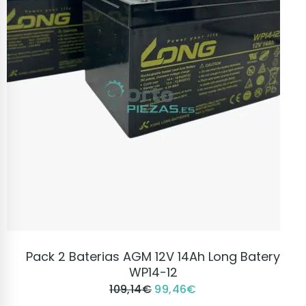
VER PRODUCTO
Pack 2 Baterias AGM 12V 14Ah Long Batery
WP14-12
109,14
€
99,46
€