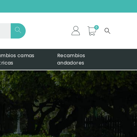
*
ambios camas
Recambios
tricas
andadores