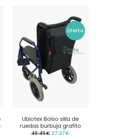
Oferta
VER PRODUCTO
e
Ubiotex Bolso silla de
o
ruedas burbuja grafito
48,45
€
37,27
€