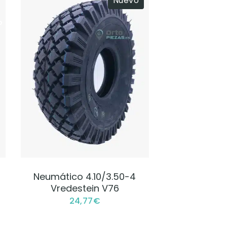
Nuevo
o
VER PRODUCTO
Neumático 4.10/3.50-4
Vredestein V76
24,77
€