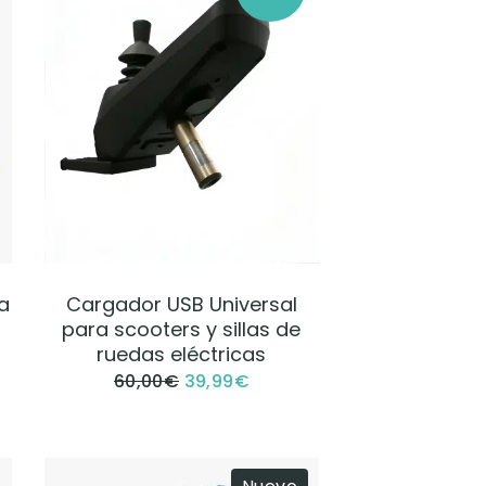
VER PRODUCTO
a
Cargador USB Universal
para scooters y sillas de
ruedas eléctricas
60,00
€
39,99
€