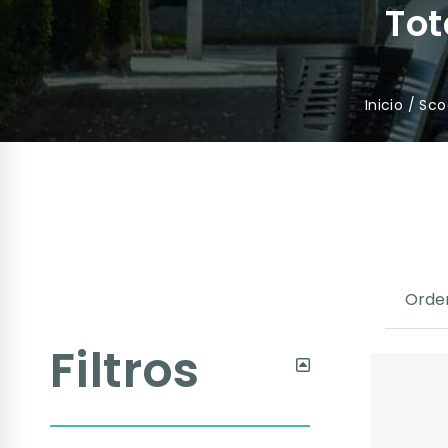
Tot
Inicio
/
Sco
Filtros