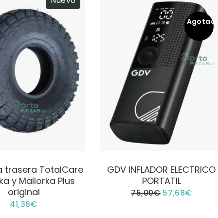
Nuevo
Agotad
VER PRODUCTO
VER PRODUCTO
a trasera TotalCare
GDV INFLADOR ELECTRICO
ka y Mallorka Plus
PORTATIL
original
75,00
€
57,68
€
41,36
€