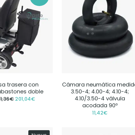
VER PRODUCTO
VER PRODUCTO
sa trasera con
Cámara neumática medid
abastones doble
3.50-4; 4.00-4; 4.10-4;
4.10/3.50-4 válvula
1,36
€
201,04
€
acodada 90º
11,42
€