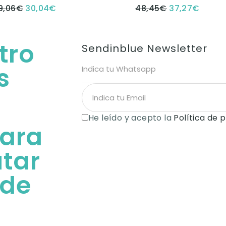
9,06
€
30,04
€
48,45
€
37,27
€
tro
Sendinblue Newsletter
s
He leído y acepto la
Política de 
para
utar
 de