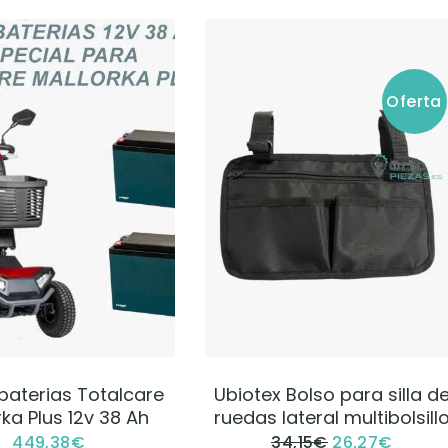
Oferta
VER PRODUCTO
VER PRODUCTO
baterias Totalcare
Ubiotex Bolso para silla d
rka Plus 12v 38 Ah
ruedas lateral multibolsill
449,38
€
34,15
€
26,27
€