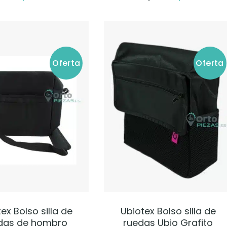
Oferta
Oferta
VER PRODUCTO
VER PRODUCTO
ex Bolso silla de
Ubiotex Bolso silla de
das de hombro
ruedas Ubio Grafito