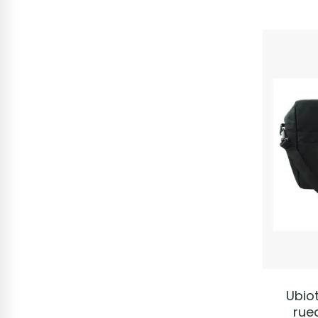
Ubiot
rue