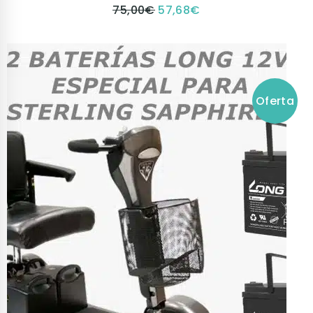
75,00
€
57,68
€
Oferta