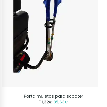
VER PRODUCTO
Porta muletas para scooter
111,32
€
85,63
€