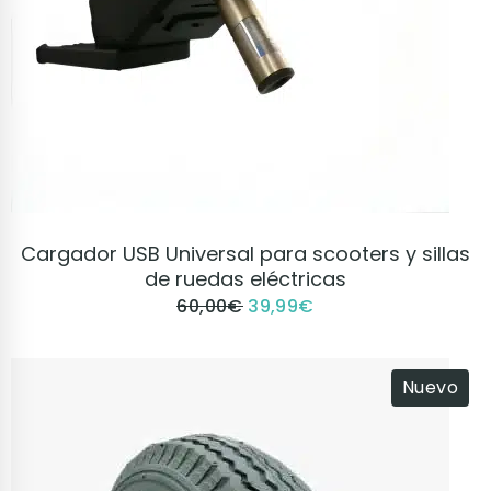
VER PRODUCTO
Cargador USB Universal para scooters y sillas
de ruedas eléctricas
60,00
€
39,99
€
Nuevo