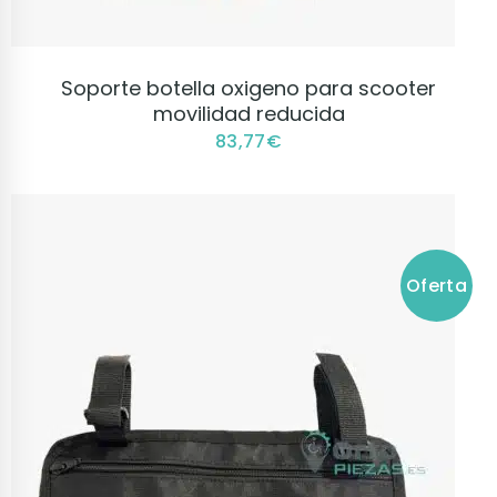
VER PRODUCTO
Soporte botella oxigeno para scooter
movilidad reducida
83,77
€
Oferta