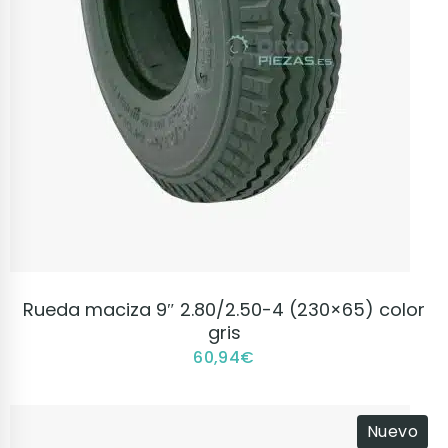
VER PRODUCTO
Rueda maciza 9″ 2.80/2.50-4 (230×65) color
gris
60,94
€
Nuevo