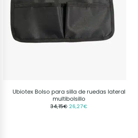
VER PRODUCTO
Ubiotex Bolso para silla de ruedas lateral
multibolsillo
34,15
€
26,27
€