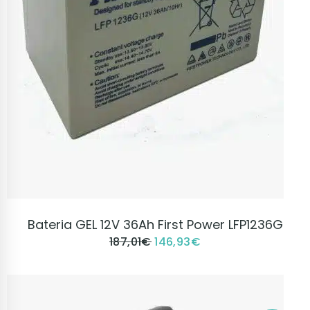
VER PRODUCTO
Bateria GEL 12V 36Ah First Power LFP1236G
187,01
€
146,93
€