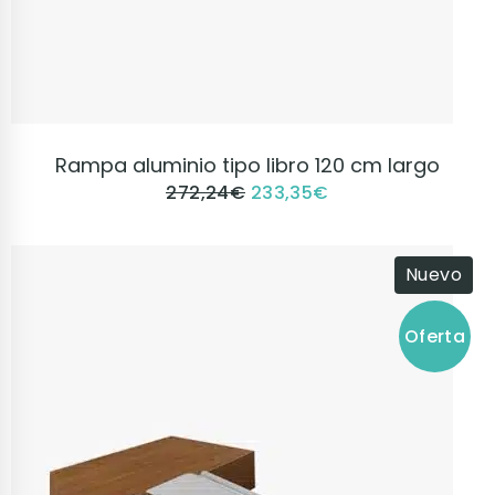
VER PRODUCTO
Rampa aluminio tipo libro 120 cm largo
272,24
€
233,35
€
Nuevo
Oferta