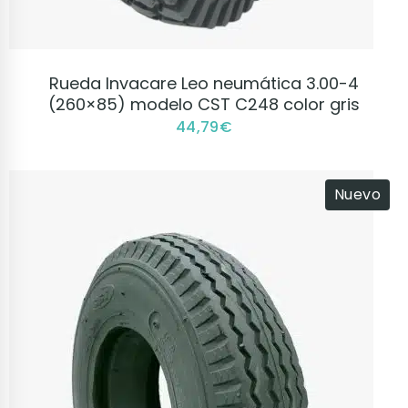
VER PRODUCTO
Rueda Invacare Leo neumática 3.00-4
(260×85) modelo CST C248 color gris
44,79
€
Nuevo