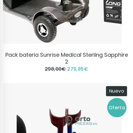
VER PRODUCTO
Pack bateria Sunrise Medical Sterling Sapphire
2
298,00
€
279,85
€
Nuevo
Oferta