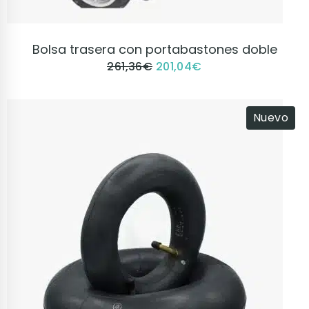
VER PRODUCTO
Bolsa trasera con portabastones doble
261,36
€
201,04
€
Nuevo