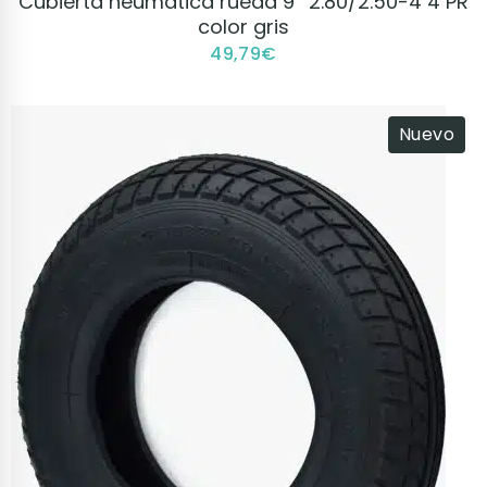
Cubierta neumática rueda 9″ 2.80/2.50-4 4 PR
color gris
49,79
€
Nuevo