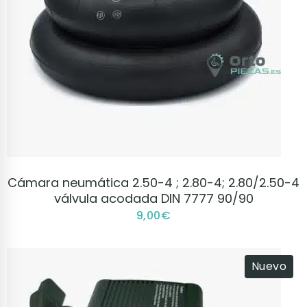
VER PRODUCTO
Cámara neumática 2.50-4 ; 2.80-4; 2.80/2.50-4
válvula acodada DIN 7777 90/90
9,00
€
Nuevo