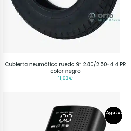
VER PRODUCTO
Cubierta neumática rueda 9″ 2.80/2.50-4 4 PR
color negro
11,93
€
Agotado