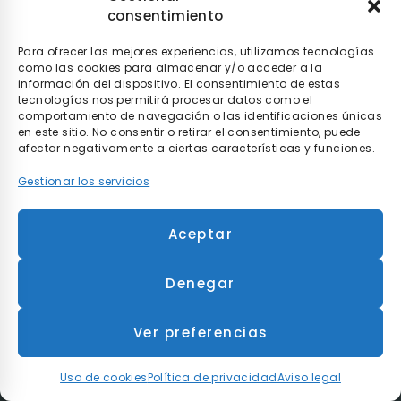
Familias de producto
consentimiento
Repuestos Scooters eléctricos
Para ofrecer las mejores experiencias, utilizamos tecnologías
Repuestos Sillas de ruedas eléctricas
como las cookies para almacenar y/o acceder a la
información del dispositivo. El consentimiento de estas
Repuestos Sillas de ruedas manuales
tecnologías nos permitirá procesar datos como el
comportamiento de navegación o las identificaciones únicas
Repuestos Grúas eléctricas
en este sitio. No consentir o retirar el consentimiento, puede
afectar negativamente a ciertas características y funciones.
Repuestos Camas eléctricas
Gestionar los servicios
Repuestos Andadores
Aceptar
Mi cuenta
Mi cuenta
Denegar
Mis compras
Ver preferencias
Mis datos personales
Mis direcciones
Uso de cookies
Política de privacidad
Aviso legal