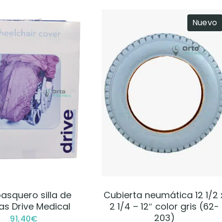
Nuevo
VER PRODUCTO
VER PRODUCTO
asquero silla de
Cubierta neumática 12 1/2 
as Drive Medical
2 1/4 – 12″ color gris (62-
203)
91,40
€