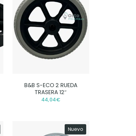
VER PRODUCTO
B&B S-ECO 2 RUEDA
TRASERA 12″
44,04
€
Nuevo