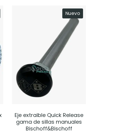
Nuevo
VER PRODUCTO
x
Eje extraible Quick Release
gama de sillas manuales
Bischoff&Bischoff