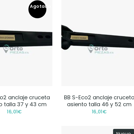
Agotado
VER PRODUCTO
VER PRODUCTO
o2 anclaje cruceta
BB S-Eco2 anclaje crucet
o talla 37 y 43 cm
asiento talla 46 y 52 cm
16,01
€
16,01
€
Nuevo