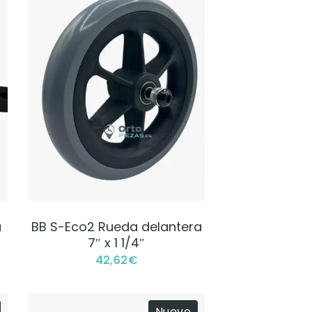
VER PRODUCTO
a
BB S-Eco2 Rueda delantera
7″ x 1 1/4″
42,62
€
Nuevo