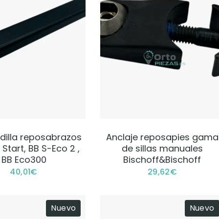
VER PRODUCTO
VER PRODUCTO
illa reposabrazos
Anclaje reposapies gama
 Start, BB S-Eco 2 ,
de sillas manuales
BB Eco300
Bischoff&Bischoff
40,01
€
29,62
€
Nuevo
Nuevo