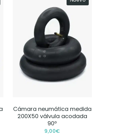
VER PRODUCTO
a
Cámara neumática medida
200X50 válvula acodada
90º
9,00
€