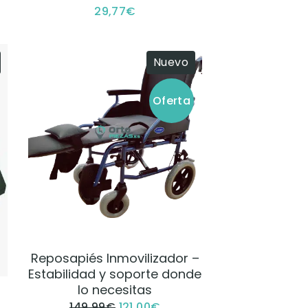
29,77
€
Nuevo
Oferta
VER PRODUCTO
Reposapiés Inmovilizador –
Estabilidad y soporte donde
lo necesitas
149,99
€
121,00
€