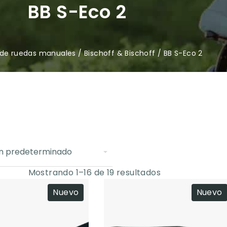
BB S-Eco 2
s de ruedas manuales
/
Bischoff & Bischoff
/ BB S-Eco 2
Mostrando 1–16 de 19 resultados
Nuevo
Nuevo