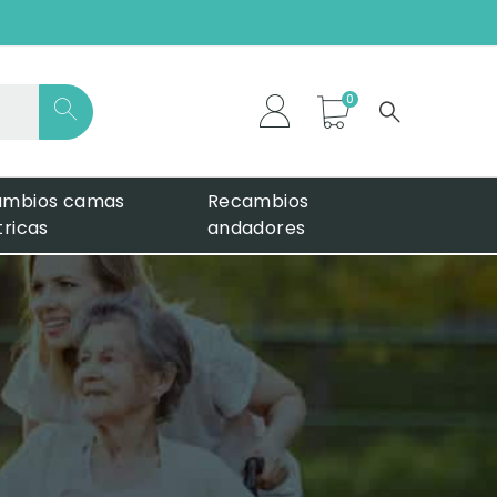
*
ambios camas
Recambios
tricas
andadores