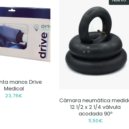
VER PRODUCTO
enta manos Drive
Medical
23,76
€
VER PRODUCTO
Cámara neumática medid
12 1/2 x 2 1/4 válvula
acodada 90º
11,50
€