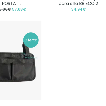
PORTATIL
para silla BB ECO 2
5,00
€
57,68
€
34,94
€
Oferta