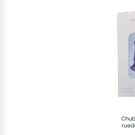
Chub
rued