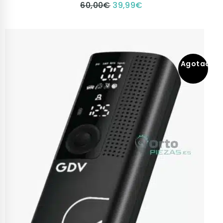
60,00
€
39,99
€
Agotado