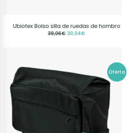
VER PRODUCTO
Ubiotex Bolso silla de ruedas de hombro
39,06
€
30,04
€
Oferta