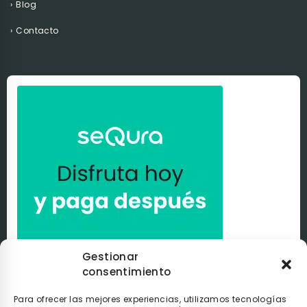
Blog
Contacto
Gestionar
consentimiento
Paga a tu ritmo con
seQura
. Al comprar con nosotros
puedes pagar de la manera que tú elijas con
seQura
.
Tú
decides si pagarlo en el momento, después de recibir el
Para ofrecer las mejores experiencias, utilizamos tecnologías