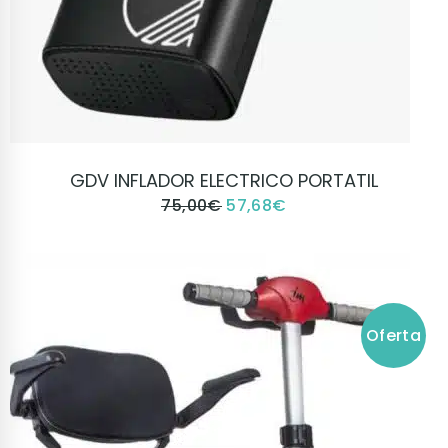
VER PRODUCTO
GDV INFLADOR ELECTRICO PORTATIL
75,00
€
57,68
€
Oferta