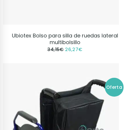
VER PRODUCTO
Ubiotex Bolso para silla de ruedas lateral
multibolsillo
34,15
€
26,27
€
Oferta