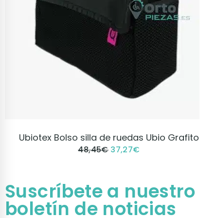
VER PRODUCTO
Ubiotex Bolso silla de ruedas Ubio Grafito
48,45
€
37,27
€
Suscríbete a nuestro
boletín de noticias