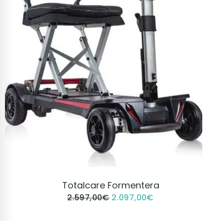
VER PRODUCTO
Totalcare Formentera
2.597,00
€
2.097,00
€