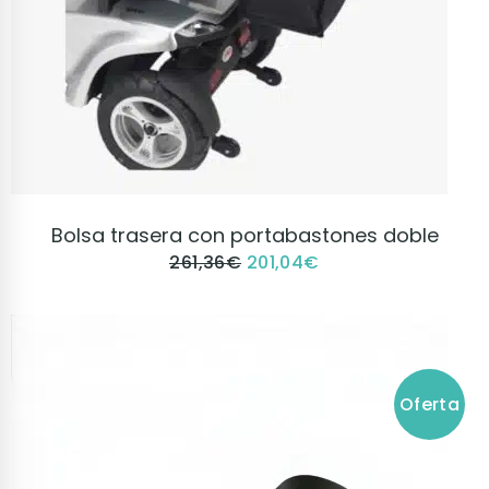
VER PRODUCTO
Bolsa trasera con portabastones doble
261,36
€
201,04
€
Oferta