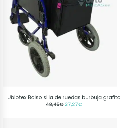
VER PRODUCTO
Ubiotex Bolso silla de ruedas burbuja grafito
48,45
€
37,27
€