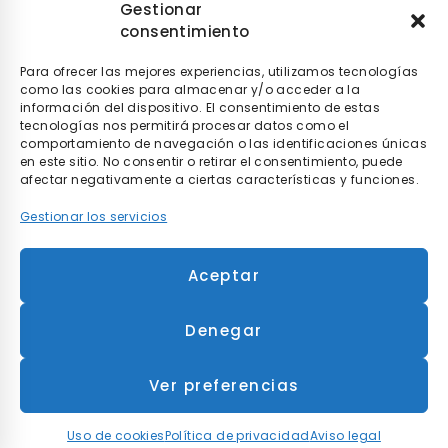
Gestionar
consentimiento
Paga a tu ritmo con
seQura
. Al comprar con nosotros
puedes pagar de la manera que tú elijas con
seQura
.
Tú
decides si pagarlo en el momento, después de recibir el
Para ofrecer las mejores experiencias, utilizamos tecnologías
pedido o poco a poco.
como las cookies para almacenar y/o acceder a la
información del dispositivo. El consentimiento de estas
tecnologías nos permitirá procesar datos como el
comportamiento de navegación o las identificaciones únicas
en este sitio. No consentir o retirar el consentimiento, puede
afectar negativamente a ciertas características y funciones.
Gestionar los servicios
* Envío gratis en compras superiores a 90€ y
Aceptar
entrega en 48h para envíos realizados dentro de
la península.
Denegar
©
2026 MOBILITY RENT S.L.
Todos los derechos reservados.
Ver preferencias
Aviso legal
Política de privacidad
Uso de cookies
Condiciones Generales de Contratación
Uso de cookies
Política de privacidad
Aviso legal