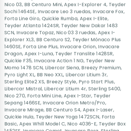
Nico 03
,
BB Centuro Mini
,
Apex I-Explorer 4
,
Teyder
Sochi 1464SE
,
Invacare Leo 3 ruedas
,
Invacare Fox
,
Forta Line Giro
,
Quickie Rumba
,
Apex I-Elite
,
Teyder Atlanta 1424SR
,
Teyder New Dakar 1483
SCN
,
Invacare Topaz
,
Nico 03 3 ruedas
,
Apex I-
Explorer XL3
,
BB Centuro S2
,
Teyder Mónaco Plus
1460SE
,
Forta Line Plus
,
Invacare Orion
,
Invacare
Dragon
,
Apex I-Luna
,
Teyder Translite 1428SR
,
Quickie F35
,
Invacare Action 1 NG
,
Teyder New
Momo 1478 SCN
,
Libercar Siena
,
Breezy Premium
,
Pyro Light XL
,
BB Neo XXL
,
Libercar Litium 3r
,
Sterling Elite2 XS
,
Breezy Style
,
Pyro Start Plus
,
Libercar Mistral
,
Libercar Litium 4r
,
Sterling S400
,
Nico 270
,
Forta Mini Line
,
Apex I-Star
,
Teyder
Sepang 1466SE
,
Invacare Orion Metro/Pro
,
Invacare Mirage
,
BB Centuro S4
,
Apex I-Laser
,
Quickie Hula
,
Teyder New Yoga 1472SCN
,
Forta
Basic
,
Apex Whill Model C
,
Nico 4036-E
,
Teyder Box
1452SE
,
Invacare Comet
,
Invacare Bora
,
Sterling