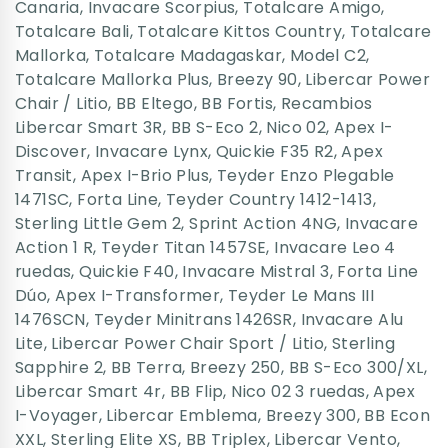
Canaria
,
Invacare Scorpius
,
Totalcare Amigo
,
Totalcare Bali
,
Totalcare Kittos Country
,
Totalcare
Mallorka
,
Totalcare Madagaskar
,
Model C2
,
Totalcare Mallorka Plus
,
Breezy 90
,
Libercar Power
Chair / Litio
,
BB Eltego
,
BB Fortis
,
Recambios
Libercar Smart 3R
,
BB S-Eco 2
,
Nico 02
,
Apex I-
Discover
,
Invacare Lynx
,
Quickie F35 R2
,
Apex
Transit
,
Apex I-Brio Plus
,
Teyder Enzo Plegable
1471SC
,
Forta Line
,
Teyder Country 1412-1413
,
Sterling Little Gem 2
,
Sprint Action 4NG
,
Invacare
Action 1 R
,
Teyder Titan 1457SE
,
Invacare Leo 4
ruedas
,
Quickie F40
,
Invacare Mistral 3
,
Forta Line
Dúo
,
Apex I-Transformer
,
Teyder Le Mans III
1476SCN
,
Teyder Minitrans 1426SR
,
Invacare Alu
Lite
,
Libercar Power Chair Sport / Litio
,
Sterling
Sapphire 2
,
BB Terra
,
Breezy 250
,
BB S-Eco 300/XL
,
Libercar Smart 4r
,
BB Flip
,
Nico 02 3 ruedas
,
Apex
I-Voyager
,
Libercar Emblema
,
Breezy 300
,
BB Econ
XXL
,
Sterling Elite XS
,
BB Triplex
,
Libercar Vento
,