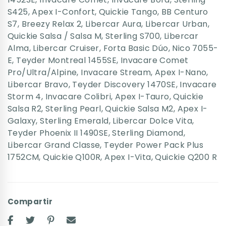
S425
,
Apex I-Confort
,
Quickie Tango
,
BB Centuro
S7
,
Breezy Relax 2
,
Libercar Aura
,
Libercar Urban
,
Quickie Salsa / Salsa M
,
Sterling S700
,
Libercar
Alma
,
Libercar Cruiser
,
Forta Basic Dúo
,
Nico 7055-
E
,
Teyder Montreal 1455SE
,
Invacare Comet
Pro/Ultra/Alpine
,
Invacare Stream
,
Apex I-Nano
,
Libercar Bravo
,
Teyder Discovery 1470SE
,
Invacare
Storm 4
,
Invacare Colibri
,
Apex I-Tauro
,
Quickie
Salsa R2
,
Sterling Pearl
,
Quickie Salsa M2
,
Apex I-
Galaxy
,
Sterling Emerald
,
Libercar Dolce Vita
,
Teyder Phoenix II 1490SE
,
Sterling Diamond
,
Libercar Grand Classe
,
Teyder Power Pack Plus
1752CM
,
Quickie Q100R
,
Apex I-Vita
,
Quickie Q200 R
Compartir