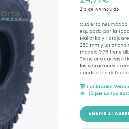
de 5 en
base a
21% de IVA incluido
valoraciones
de
clientes
Cubierta neumática 
equipada por la scoo
Mallorka y Totalcare
280 mm y un ancho 
modelo V76 tiene di
Tiene una carcasa fl
las vibraciones exce
conducción del scoo
1 Unidades Vendi
10
personas está
AÑADIR AL CARR