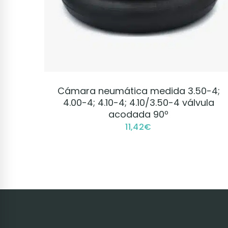
VER PRODUCTO
Cámara neumática medida 3.50-4;
4.00-4; 4.10-4; 4.10/3.50-4 válvula
acodada 90º
11,42
€