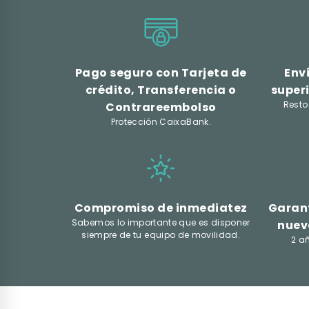
Pago seguro con Tarjeta de
Env
crédito, Transferencia o
superi
Resto
Contrareembolso
Protección CaixaBank.
Compromiso de inmediatez
Garant
Sabemos lo importante que es disponer
nuev
siempre de tu equipo de movilidad.
2 a