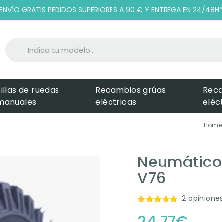
ENVÍO GRATIS PEDIDOS SUPERIORES A 90 € Y ENTREGA EN 24/48H
Sillas de ruedas
Recambios grúas
Rec
manuales
eléctricas
eléc
Home
Neumático 
V76
2
opiniones
Valorado
2
24,77
€
con
5.00