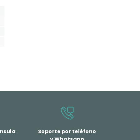
ínsula
Soporte por teléfono
s
y Whatsapp