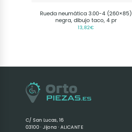
VER PRODUCTO
Rueda neumática 3.00-4 (260×85
negra, dibujo taco, 4 pr
13,82
€
C/ San Lucas, 16
03100 · Jijona · ALICANTE