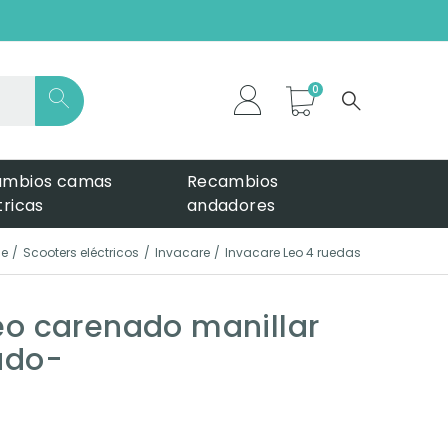
*
ambios camas
Recambios
tricas
andadores
e
Scooters eléctricos
Invacare
Invacare Leo 4 ruedas
eo carenado manillar
ado-