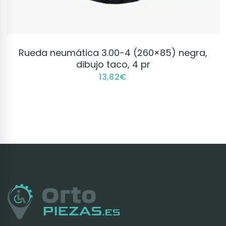
VER PRODUCTO
Rueda neumática 3.00-4 (260×85) negra,
dibujo taco, 4 pr
13,82
€