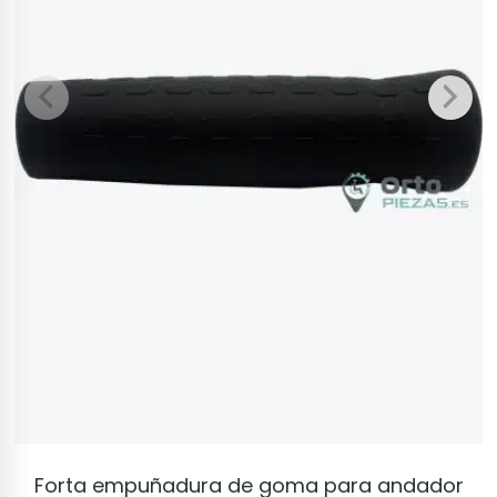
VER PRODUCTO
Forta empuñadura de goma para andador