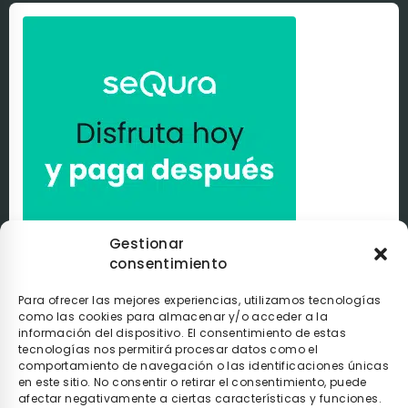
Gestionar
consentimiento
Paga a tu ritmo con
seQura
. Al comprar con nosotros
puedes pagar de la manera que tú elijas con
seQura
.
Tú
decides si pagarlo en el momento, después de recibir el
Para ofrecer las mejores experiencias, utilizamos tecnologías
pedido o poco a poco.
como las cookies para almacenar y/o acceder a la
información del dispositivo. El consentimiento de estas
tecnologías nos permitirá procesar datos como el
comportamiento de navegación o las identificaciones únicas
en este sitio. No consentir o retirar el consentimiento, puede
afectar negativamente a ciertas características y funciones.