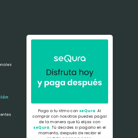
onales
s
ción
Paga a tu ritmo con
seQura
. Al
uentes
comprar con nosotros puedes pagar
de la manera que tú elijas con
seQura
.
Tú decides si pagarlo en el
momento, después de recibir el