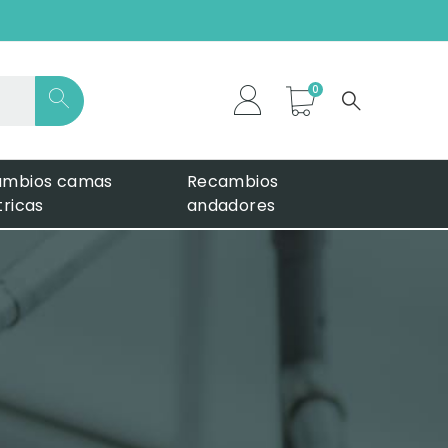
*
ambios camas
Recambios
tricas
andadores