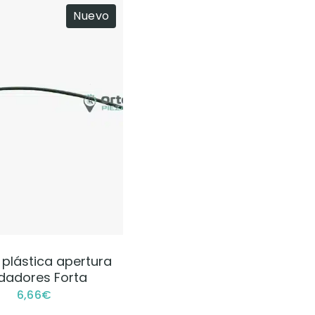
Nuevo
VER PRODUCTO
a plástica apertura
dadores Forta
6,66
€