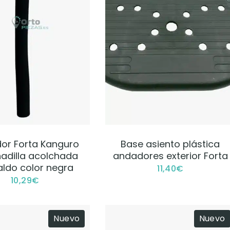
VER PRODUCTO
VER PRODUCTO
or Forta Kanguro
Base asiento plástica
adilla acolchada
andadores exterior Forta
aldo color negra
11,40
€
10,29
€
Nuevo
Nuevo