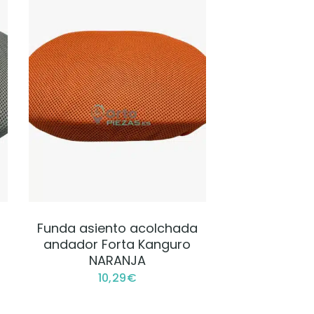
VER PRODUCTO
Funda asiento acolchada
andador Forta Kanguro
NARANJA
10,29
€