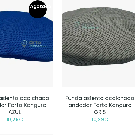
Agotado
VER PRODUCTO
VER PRODUCTO
asiento acolchada
Funda asiento acolchada
or Forta Kanguro
andador Forta Kanguro
AZUL
GRIS
10,29
€
10,29
€