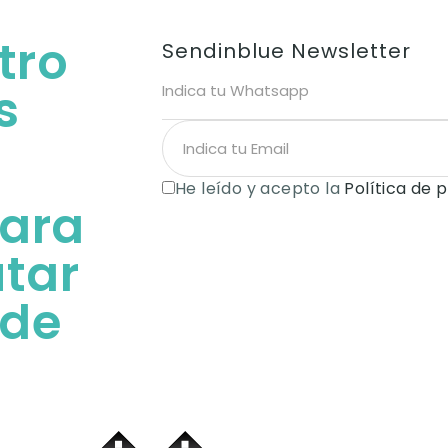
tro
Sendinblue Newsletter
s
He leído y acepto la
Política de 
para
utar
 de