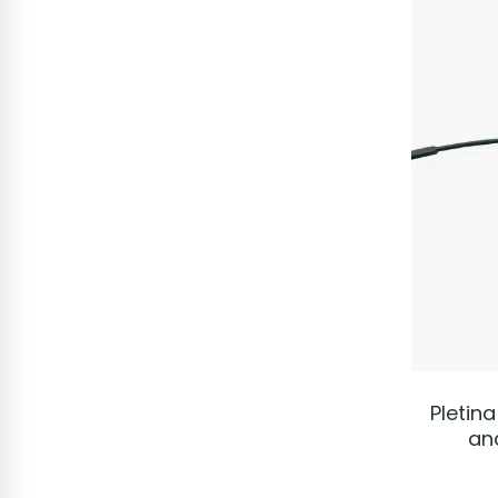
Pletin
an