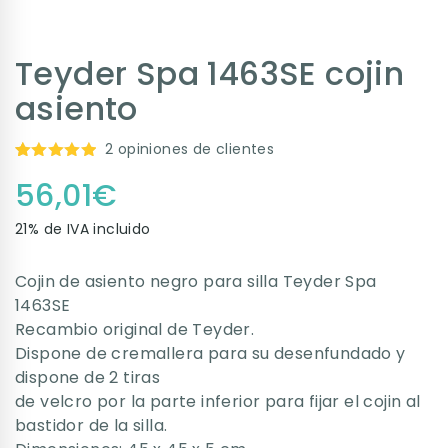
Teyder Spa 1463SE cojin
asiento
2
opiniones de clientes
Valorado
2
56,01
€
con
5.00
de 5 en
base a
21% de IVA incluido
valoraciones
de
clientes
Cojin de asiento negro para silla Teyder Spa
1463SE
Recambio original de Teyder.
Dispone de cremallera para su desenfundado y
dispone de 2 tiras
de velcro por la parte inferior para fijar el cojin al
bastidor de la silla.