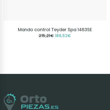
VER PRODUCTO
Mando control Teyder Spa 1463SE
215,21
€
186,52
€