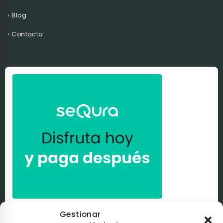
Blog
Contacto
Paga a tu ritmo con
seQura
. Al comprar con nosotros
Gestionar
puedes pagar de la manera que tú elijas con
seQura
.
Tú