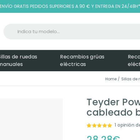
ENVÍO GRATIS PEDIDOS SUPERIORES A 90 € Y ENTREGA EN 24/48H
Sillas de ruedas
Recambios grúas
Rec
manuales
eléctricas
eléc
Home
Sillas de
Teyder Po
cableado b
1
opinión de
Valorado
1
28,28
€
con
5.00