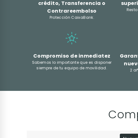
crédito, Transferencia o
superi
Resto
Contrareembolso
Protección CaixaBank.
Compromiso de inmediatez
Garant
Sabemos lo importante que es disponer
nuev
siempre de tu equipo de movilidad.
2 a
Comp