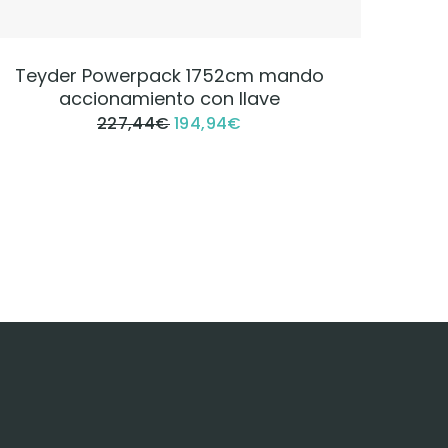
VER PRODUCTO
Teyder Powerpack 1752cm mando
Tey
accionamiento con llave
227,44
€
194,94
€