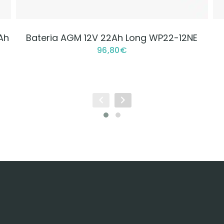
VER PRODUCTO
Ah
Bateria AGM 12V 22Ah Long WP22-12NE
96,80
€