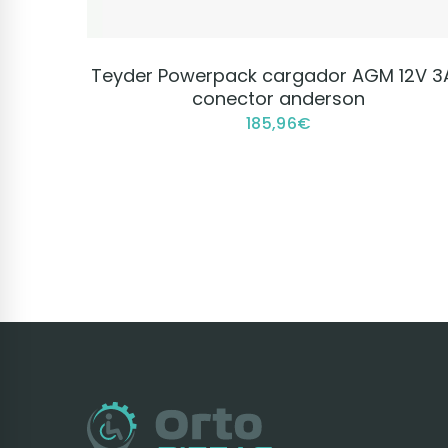
VER PRODUCTO
Teyder Powerpack cargador AGM 12V 3
conector anderson
185,96
€