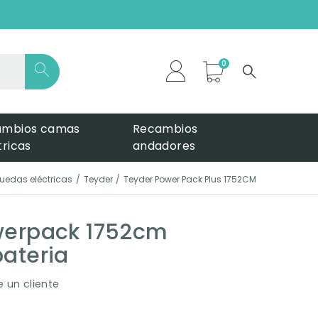
*
ambios camas
Recambios
tricas
andadores
 ruedas eléctricas
Teyder
Teyder Power Pack Plus 1752CM
werpack 1752cm
ateria
 un cliente