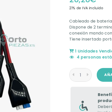
de 5 en
base a
21% de IVA incluido
valoración
de un
cliente
Cableado de bateri
Dispone de 2 termina
conexión mando cont
Tiene insertado porta
1 Unidades Vendi
4
personas está
AÑA
Benefí
produ
Deberá