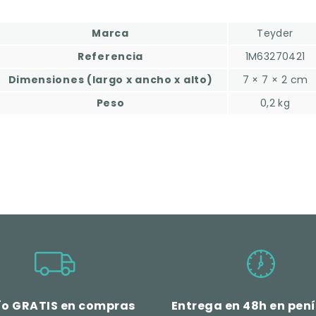
Marca
Teyder
Referencia
1M63270421
Dimensiones (largo x ancho x alto)
7 × 7 × 2 cm
Peso
0,2 kg
ío GRATIS en compras
Entrega en 48h en pen