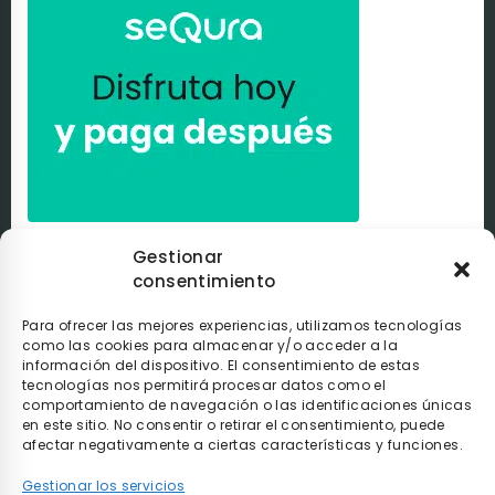
Paga a tu ritmo con
seQura
. Al comprar con nosotros
Gestionar
puedes pagar de la manera que tú elijas con
seQura
.
Tú
consentimiento
decides si pagarlo en el momento, después de recibir el
pedido o poco a poco.
Para ofrecer las mejores experiencias, utilizamos tecnologías
como las cookies para almacenar y/o acceder a la
información del dispositivo. El consentimiento de estas
tecnologías nos permitirá procesar datos como el
comportamiento de navegación o las identificaciones únicas
en este sitio. No consentir o retirar el consentimiento, puede
afectar negativamente a ciertas características y funciones.
Gestionar los servicios