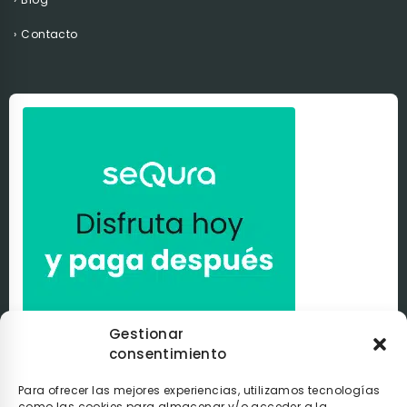
Contacto
Gestionar
consentimiento
Paga a tu ritmo con
seQura
. Al comprar con nosotros
puedes pagar de la manera que tú elijas con
seQura
.
Tú
decides si pagarlo en el momento, después de recibir el
Para ofrecer las mejores experiencias, utilizamos tecnologías
pedido o poco a poco.
como las cookies para almacenar y/o acceder a la