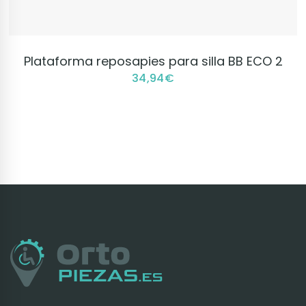
VER PRODUCTO
Plataforma reposapies para silla BB ECO 2
34,94
€