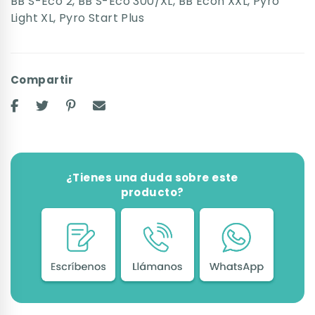
BB S-Eco 2
,
BB S-Eco 300/XL
,
BB Econ XXL
,
Pyro
Light XL
,
Pyro Start Plus
Compartir
¿Tienes una duda sobre este
producto?