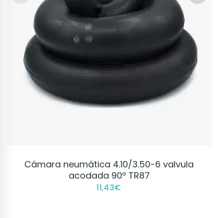
VER PRODUCTO
Cámara neumática 4.10/3.50-6 valvula
acodada 90º TR87
11,43
€