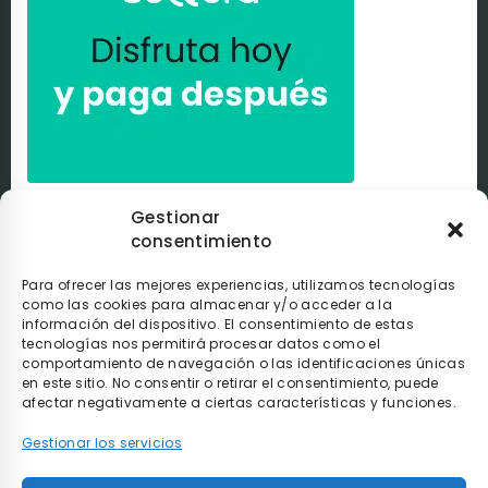
Paga a tu ritmo con
seQura
. Al comprar con nosotros
Gestionar
puedes pagar de la manera que tú elijas con
seQura
.
Tú
consentimiento
decides si pagarlo en el momento, después de recibir el
pedido o poco a poco.
Para ofrecer las mejores experiencias, utilizamos tecnologías
como las cookies para almacenar y/o acceder a la
información del dispositivo. El consentimiento de estas
tecnologías nos permitirá procesar datos como el
comportamiento de navegación o las identificaciones únicas
en este sitio. No consentir o retirar el consentimiento, puede
afectar negativamente a ciertas características y funciones.
Gestionar los servicios
* Envío gratis en compras superiores a 90€ y