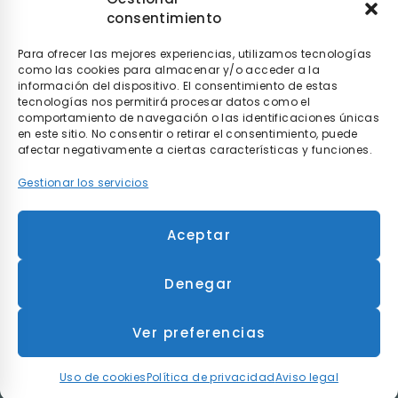
puedes pagar de la manera que tú elijas con
seQura
.
Tú
consentimiento
decides si pagarlo en el momento, después de recibir el
pedido o poco a poco.
Para ofrecer las mejores experiencias, utilizamos tecnologías
como las cookies para almacenar y/o acceder a la
información del dispositivo. El consentimiento de estas
tecnologías nos permitirá procesar datos como el
comportamiento de navegación o las identificaciones únicas
en este sitio. No consentir o retirar el consentimiento, puede
afectar negativamente a ciertas características y funciones.
Gestionar los servicios
* Envío gratis en compras superiores a 90€ y
entrega en 48h para envíos realizados dentro de
Aceptar
la península.
Denegar
©
2026 MOBILITY RENT S.L.
Todos los derechos reservados.
Aviso legal
Política de privacidad
Uso de cookies
Ver preferencias
Condiciones Generales de Contratación
WEB ‣
Uso de cookies
Política de privacidad
Aviso legal
ARQU ·