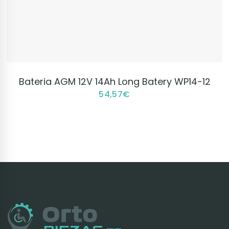
VER PRODUCTO
Bateria AGM 12V 14Ah Long Batery WP14-12
54,57
€