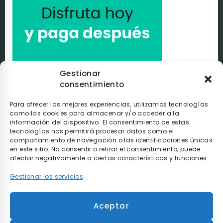
Gestionar
consentimiento
Paga a tu ritmo con
seQura
. Al comprar con nosotros
puedes pagar de la manera que tú elijas con
seQura
.
Tú
decides si pagarlo en el momento, después de recibir el
Para ofrecer las mejores experiencias, utilizamos tecnologías
pedido o poco a poco.
como las cookies para almacenar y/o acceder a la
información del dispositivo. El consentimiento de estas
tecnologías nos permitirá procesar datos como el
comportamiento de navegación o las identificaciones únicas
en este sitio. No consentir o retirar el consentimiento, puede
afectar negativamente a ciertas características y funciones.
Gestionar los servicios
* Envío gratis en compras superiores a 90€ y
Aceptar
entrega en 48h para envíos realizados dentro de