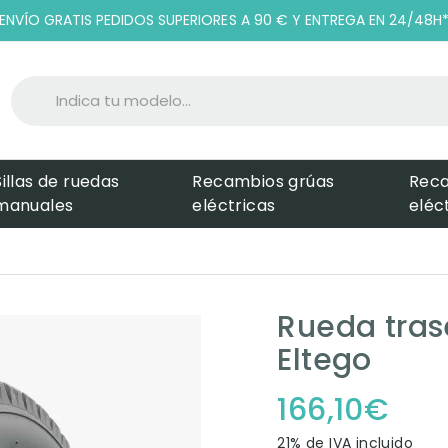
ENVÍO GRATIS PEDIDOS SUPERIORES A 90 € Y ENTREGA EN 24/48H
Sillas de ruedas
Recambios grúas
Rec
manuales
eléctricas
eléc
Rueda tras
Eltego
166,10
€
21% de IVA incluido