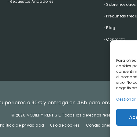
Repuestos Andadores
Sobre nosotros
Preguntas frec
Blog
Contacto
Para ofrec
cookies pa
consentim
el compor
sitio. No 
negativame
Gestionar 
superiores a 90€ y entrega en 48h para envíos realiza
©
2026 MOBILITY RENT S.L.
Todos los derechos reservados.
Ac
Política de privacidad
Uso de cookies
Condiciones Generales d