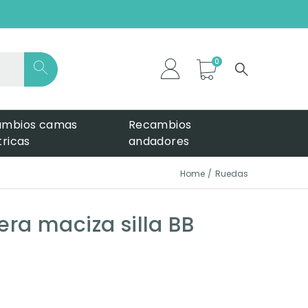
*
ambios camas
Recambios
tricas
andadores
Home
Ruedas
era maciza silla BB