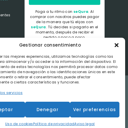
Paga a tu ritmo con
seQura
. Al
uentes
comprar con nosotros puedes pagar
de la manera que tú elijas con
seQura
.
Tú decides si pagarlo en el
momento, después de recibir el
pedido o poco a poco.
Gestionar consentimiento
er las mejores experiencias, utilizamos tecnologías como las
ra almacenar y/o acceder a la información del dispositivo. El
iento de estas tecnologías nos permitirá procesar datos como
tamiento de navegación o las identificaciones únicas en este
consentir o retirar el consentimiento, puede afectar
nte a ciertas características y funciones.
los servicios
dos dentro de la península.
eptar
Denegar
Ver preferencias
e Contratación
Uso de cookies
Política de privacidad
Aviso legal