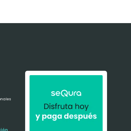
onales
s
ción