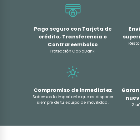
Pago seguro con Tarjeta de
Env
crédito, Transferencia o
superi
Resto
Contrareembolso
Protección CaixaBank.
Compromiso de inmediatez
Garant
Sabemos lo importante que es disponer
nuev
siempre de tu equipo de movilidad.
2 a