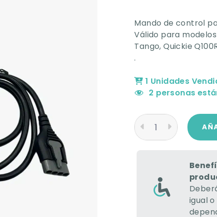
Mando de control pa
Válido para modelos 
Tango, Quickie Q100
.
1 Unidades Vendi
2
personas está
AÑA
Benefí
produ
Deberá
igual o
depend