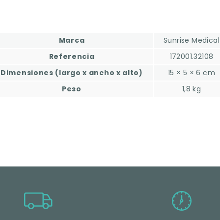
Marca
Sunrise Medical
Referencia
172001.32108
Dimensiones (largo x ancho x alto)
15 × 5 × 6 cm
Peso
1,8 kg