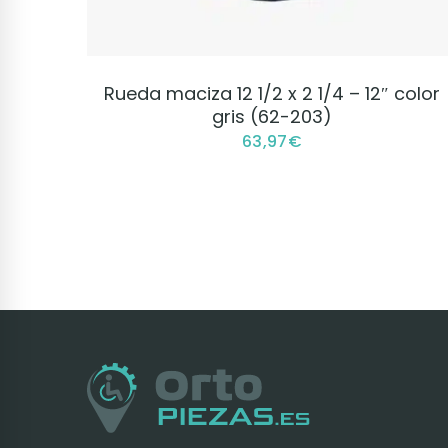
VER PRODUCTO
Rueda maciza 12 1/2 x 2 1/4 – 12″ color
gris (62-203)
63,97
€