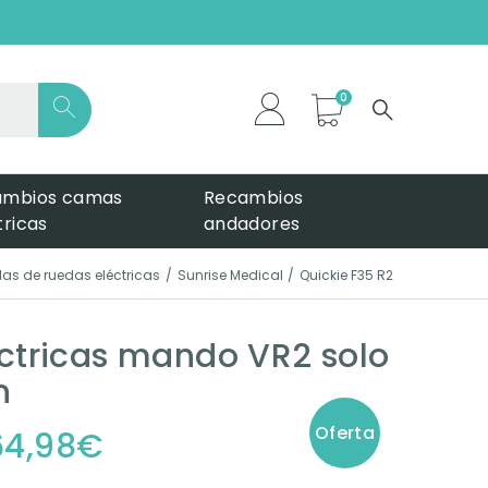
*
ambios camas
Recambios
tricas
andadores
llas de ruedas eléctricas
Sunrise Medical
Quickie F35 R2
ectricas mando VR2 solo
n
Oferta
64,98
€