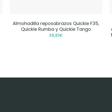
VER PRODUCTO
Almohadilla reposabrazos Quickie F35,
Quickie Rumba y Quickie Tango
36,81
€