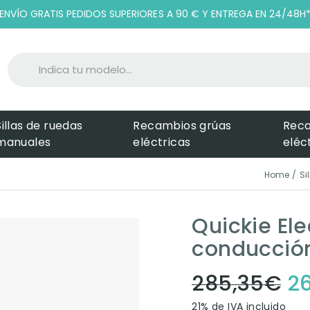
ENVÍO GRATIS PEDIDOS SUPERIORES A 90 € Y ENTREGA EN 24/48H
Sillas de ruedas
Recambios grúas
Rec
manuales
eléctricas
eléc
Home
Si
Quickie El
conducció
285,35
€
2
21% de IVA incluido