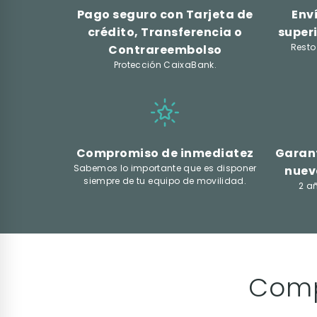
Pago seguro con Tarjeta de
Env
crédito, Transferencia o
superi
Resto
Contrareembolso
Protección CaixaBank.
Compromiso de inmediatez
Garant
Sabemos lo importante que es disponer
nuev
siempre de tu equipo de movilidad.
2 a
Comp