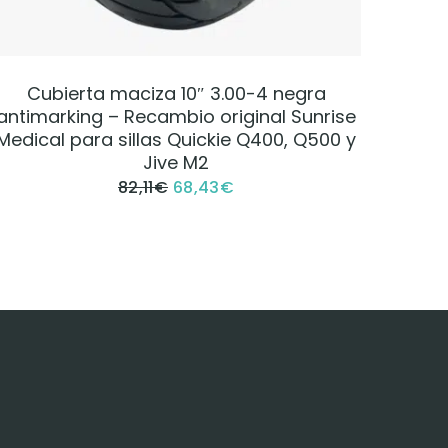
VER PRODUCTO
Cubierta maciza 10″ 3.00-4 negra
antimarking – Recambio original Sunrise
Medical para sillas Quickie Q400, Q500 y
Jive M2
82,11
€
68,43
€