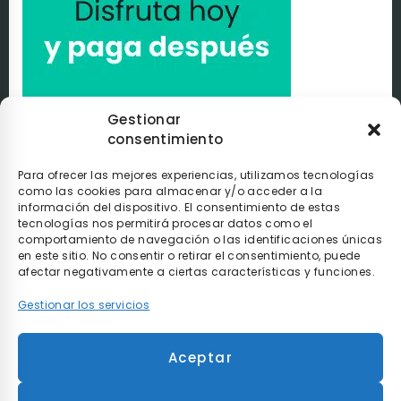
Gestionar
consentimiento
Paga a tu ritmo con
seQura
. Al comprar con nosotros
puedes pagar de la manera que tú elijas con
seQura
.
Tú
decides si pagarlo en el momento, después de recibir el
Para ofrecer las mejores experiencias, utilizamos tecnologías
pedido o poco a poco.
como las cookies para almacenar y/o acceder a la
información del dispositivo. El consentimiento de estas
tecnologías nos permitirá procesar datos como el
comportamiento de navegación o las identificaciones únicas
en este sitio. No consentir o retirar el consentimiento, puede
afectar negativamente a ciertas características y funciones.
Gestionar los servicios
* Envío gratis en compras superiores a 90€ y
Aceptar
entrega en 48h para envíos realizados dentro de
la península.