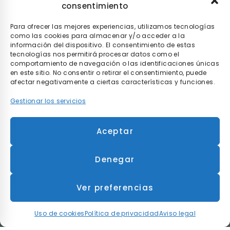
consentimiento
Paga a tu ritmo con
seQura
. Al comprar con nosotros
puedes pagar de la manera que tú elijas con
seQura
.
Tú
decides si pagarlo en el momento, después de recibir el
Para ofrecer las mejores experiencias, utilizamos tecnologías
pedido o poco a poco.
como las cookies para almacenar y/o acceder a la
información del dispositivo. El consentimiento de estas
tecnologías nos permitirá procesar datos como el
comportamiento de navegación o las identificaciones únicas
en este sitio. No consentir o retirar el consentimiento, puede
afectar negativamente a ciertas características y funciones.
Gestionar los servicios
* Envío gratis en compras superiores a 90€ y
Aceptar
entrega en 48h para envíos realizados dentro de
la península.
Denegar
©
2026 MOBILITY RENT S.L.
Todos los derechos reservados.
Ver preferencias
Aviso legal
Política de privacidad
Uso de cookies
Condiciones Generales de Contratación
Uso de cookies
Política de privacidad
Aviso legal
WEB ‣