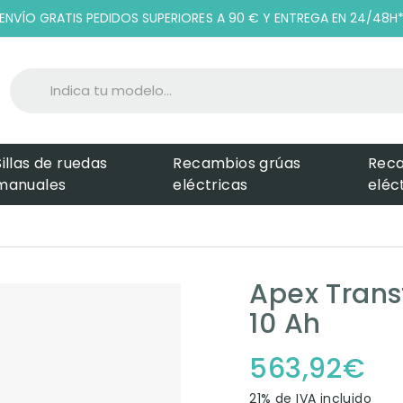
ENVÍO GRATIS PEDIDOS SUPERIORES A 90 € Y ENTREGA EN 24/48H
Sillas de ruedas
Recambios grúas
Rec
manuales
eléctricas
eléc
Apex Transf
10 Ah
563,92
€
21% de IVA incluido