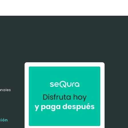
onales
s
ción