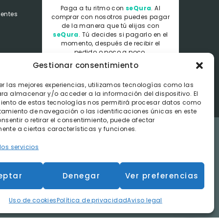
Paga a tu ritmo con
seQura
. Al
uentes
comprar con nosotros puedes pagar
de la manera que tú elijas con
seQura
.
Tú decides si pagarlo en el
momento, después de recibir el
pedido o poco a poco.
Gestionar consentimiento
er las mejores experiencias, utilizamos tecnologías como las
ra almacenar y/o acceder a la información del dispositivo. El
iento de estas tecnologías nos permitirá procesar datos como
tamiento de navegación o las identificaciones únicas en este
consentir o retirar el consentimiento, puede afectar
nte a ciertas características y funciones.
los servicios
dos dentro de la península.
eptar
Denegar
Ver preferencias
e Contratación
Uso de cookies
Política de privacidad
Aviso legal