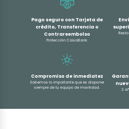
Pago seguro con Tarjeta de
Env
crédito, Transferencia o
superi
Resto
Contrareembolso
Protección CaixaBank.
Compromiso de inmediatez
Garant
Sabemos lo importante que es disponer
nuev
siempre de tu equipo de movilidad.
2 a