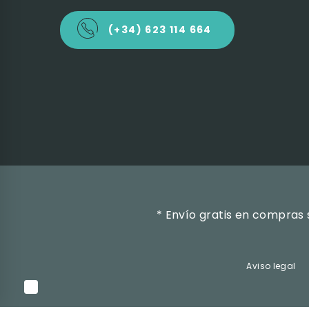
(+34) 623 114 664
* Envío gratis en compras 
Aviso legal
WEB ‣
ARQU ·