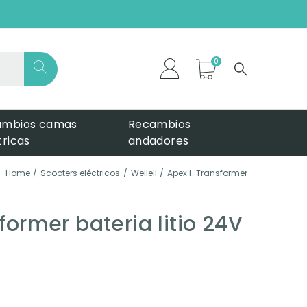
*
ambios camas
Recambios
tricas
andadores
Home
Scooters eléctricos
Wellell
Apex I-Transformer
ormer bateria litio 24V