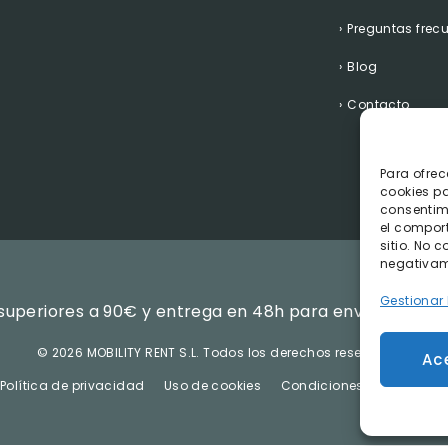
Preguntas frec
Blog
Contacto
Para ofrec
cookies pa
consentim
el compor
sitio. No 
negativame
Gestionar 
superiores a 90€ y entrega en 48h para envíos realiza
©
2026 MOBILITY RENT S.L.
Todos los derechos reservados.
Ac
Política de privacidad
Uso de cookies
Condiciones Generales d