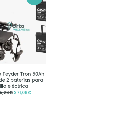
VER PRODUCTO
s Teyder Tron 50Ah
de 2 baterías para
illa eléctrica
5,26
€
371,06
€