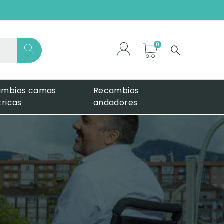
*
ambios camas
Recambios
tricas
andadores