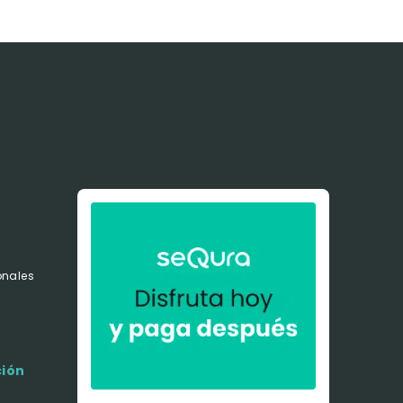
onales
s
ción