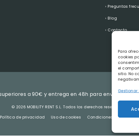
Preguntas frec
Blog
Contacto
Para ofrec
cookies pa
consentim
el compor
sitio. No 
negativame
Gestionar 
superiores a 90€ y entrega en 48h para envíos realiza
©
2026 MOBILITY RENT S.L.
Todos los derechos reservados.
Ac
Política de privacidad
Uso de cookies
Condiciones Generales d