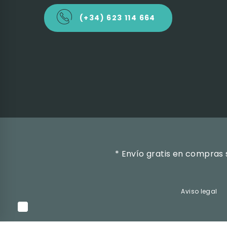
(+34) 623 114 664
* Envío gratis en compras 
Aviso legal
WEB ‣
ARQU ·
estudio