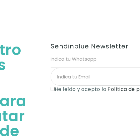
tro
Sendinblue Newsletter
s
He leído y acepto la
Política de 
para
utar
 de