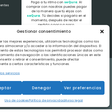
Paga a tu ritmo con
seQura
. Al
uentes
comprar con nosotros puedes pagar
de la manera que tú elijas con
seQura
.
Tú decides si pagarlo en el
momento, después de recibir el
pedido o poco a poco.
Gestionar consentimiento
er las mejores experiencias, utilizamos tecnologías como las
ra almacenar y/o acceder a la información del dispositivo. El
iento de estas tecnologías nos permitirá procesar datos como
tamiento de navegación o las identificaciones únicas en este
consentir o retirar el consentimiento, puede afectar
nte a ciertas características y funciones.
los servicios
dos dentro de la península.
eptar
Denegar
Ver preferencias
e Contratación
Uso de cookies
Política de privacidad
Aviso legal